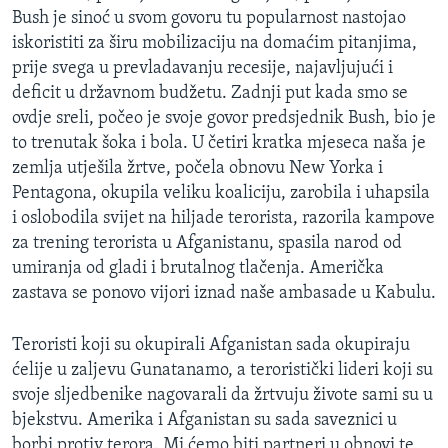
Bush je sinoć u svom govoru tu popularnost nastojao
iskoristiti za širu mobilizaciju na domaćim pitanjima,
prije svega u prevladavanju recesije, najavljujući i
deficit u državnom budžetu. Zadnji put kada smo se
ovdje sreli, počeo je svoje govor predsjednik Bush, bio je
to trenutak šoka i bola. U četiri kratka mjeseca naša je
zemlja utješila žrtve, počela obnovu New Yorka i
Pentagona, okupila veliku koaliciju, zarobila i uhapsila
i oslobodila svijet na hiljade terorista, razorila kampove
za trening terorista u Afganistanu, spasila narod od
umiranja od gladi i brutalnog tlačenja. Američka
zastava se ponovo vijori iznad naše ambasade u Kabulu.
Teroristi koji su okupirali Afganistan sada okupiraju
ćelije u zaljevu Gunatanamo, a teroristički lideri koji su
svoje sljedbenike nagovarali da žrtvuju živote sami su u
bjekstvu. Amerika i Afganistan su sada saveznici u
borbi protiv terora. Mi ćemo biti partneri u obnovi te