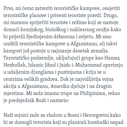
Prvo, mi ćemo zatvoriti terorističke kampove, osujetiti
terorističke planove i privesti teroriste pravdi. Drugo,
mi moramo spriječiti teroriste i režime koji se nastoje
domaći kemijskog, biološkog i nuklearnog oružja kako
bi prijetili Sjedinjenim državama i svijetu. Mi smo
uništili terorističke kampove u Afganistanu, ali takvi
kampovi još postoje u najmanje desetak zemalja.
Terorističko podzemlje, uključujući grupe kao Hamas,
Hezbollah, Islamic Jihad i Jaish-i-Muhammad operiraju
u udaljenim djunglama i pustinjama i kriju se u
centrima velikih gradova. Dok je najvidljivija vojna
akcija u Afganistanu, Amerika djeluje i na drugim
mjestima. Mi sada imamo trupe na Philipinima, rekao
je predsjednik Bush i nastavio:
Naši vojnici rade sa vladom u Bosni i Hercegovini kako
bi se domogli terorista koji su planirali bombaški napad