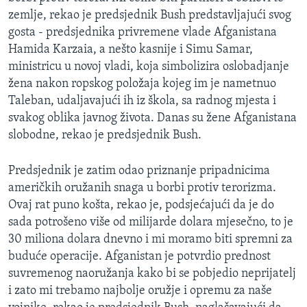
zemlje, rekao je predsjednik Bush predstavljajući svog
gosta - predsjednika privremene vlade Afganistana
Hamida Karzaia, a nešto kasnije i Simu Samar,
ministricu u novoj vladi, koja simbolizira oslobadjanje
žena nakon ropskog položaja kojeg im je nametnuo
Taleban, udaljavajući ih iz škola, sa radnog mjesta i
svakog oblika javnog života. Danas su žene Afganistana
slobodne, rekao je predsjednik Bush.
Predsjednik je zatim odao priznanje pripadnicima
američkih oružanih snaga u borbi protiv terorizma.
Ovaj rat puno košta, rekao je, podsjećajući da je do
sada potrošeno više od milijarde dolara mjesečno, to je
30 miliona dolara dnevno i mi moramo biti spremni za
buduće operacije. Afganistan je potvrdio prednost
suvremenog naoružanja kako bi se pobjedio neprijatelj
i zato mi trebamo najbolje oružje i opremu za naše