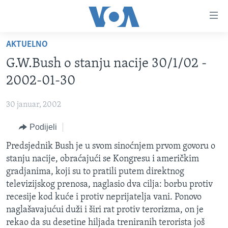
Linkovi
Pređi
na
AKTUELNO
glavni
TV PROGRAM
sadržaj
G.W.Bush o stanju nacije 30/1/02 -
VIDEO
Pređi
2002-01-30
na
FOTOGRAFIJE DANA
glavnu
30 januar, 2002
VIJESTI
navigaciju
Idi
Podijeli
NAUKA I TEHNOLOGIJA
SJEDINJENE AMERIČKE DRŽAVE
na
SPECIJALNI PROJEKTI
Predsjednik Bush je u svom sinoćnjem prvom govoru o
BOSNA I HERCEGOVINA
pretragu
stanju nacije, obraćajući se Kongresu i američkim
KORUPCIJA
SVIJET
gradjanima, koji su to pratili putem direktnog
SLOBODA MEDIJA
televizijskog prenosa, naglasio dva cilja: borbu protiv
recesije kod kuće i protiv neprijatelja vani. Ponovo
ŽENSKA STRANA
naglašavajućui duži i širi rat protiv terorizma, on je
IZBJEGLIČKA STRANA
rekao da su desetine hiljada treniranih terorista još