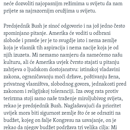
neće dozvoliti najopasnijm režimima u svijetu da nam
prijete sa najrazornijm oružjima u svijetu.
Predsjednik Bush je sinoć odgovorio i na još jedno često
spominjano pitanje. Amerika će voditi u odbrani
slobode i pravde jer je to svugdje isto i nema zemlje
koja je vlasnik tih aspiracija i nema nacije koja je od
njih izuzeta. Mi nemamo namjeru da namećemo našu
kulturu, ali će Amerika uvjek čvrsto stajati u pitanju
zahtjeva o ljudskom dostojanstvu: istinskoj vladavini
zakona, ograničavanju moći države, poštivanju žena,
privatnog vlasništva, slobodnog govora, jednakosti pred
zakonom i religijskoj toleranciji. Iza ovog rata protiv
terirzma stoji samo naše traženje miroljubivog svijeta,
rekao je predsjednik Bush. Naglašavajući da prioritet
uvijek mora biti sigurnost zemlje što će se odraziti na
budžet, kojeg on šalje Kongresu na usvajanje, on je
rekao da njegov budžet podržava tri velika cilja: Mi