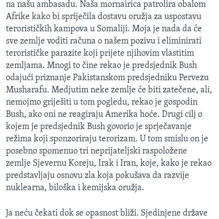
na našu ambasadu. Naša mornairica patrolira obalom
Afrike kako bi spriječila dostavu oružja za uspostavu
terorističkih kampova u Somaliji. Moja je nada da će
sve zemlje voditi računa o našem pozivu i eliminirati
terorističke parazite koji prijete njihovim vlastitim
zemljama. Mnogi to čine rekao je predsjednik Bush
odajući priznanje Pakistanskom predsjedniku Pervezu
Musharafu. Medjutim neke zemlje će biti zatečene, ali,
nemojmo griješiti u tom pogledu, rekao je gospodin
Bush, ako oni ne reagiraju Amerika hoće. Drugi cilj o
kojem je predsjednik Bush govorio je sprječavanje
režima koji sponzoriraju terorizam. U tom smislu on je
posebno spomenuo tri neprijateljski raspoložene
zemlje Sjevernu Koreju, Irak i Iran, koje, kako je rekao
predstavljaju osnovu zla koja pokušava da razvije
nuklearna, biloška i kemijska oružja.
Ja neću čekati dok se opasnost bliži. Sjedinjene države