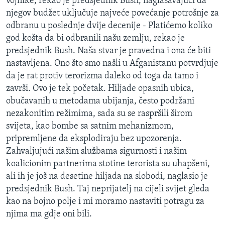
vojnike, rekao je predsjednik Bush, naglašavajući da
njegov budžet uključuje najveće povećanje potrošnje za
odbranu u poslednje dvije decenije - Platićemo koliko
god košta da bi odbranili našu zemlju, rekao je
predsjednik Bush. Naša stvar je pravedna i ona će biti
nastavljena. Ono što smo našli u Afganistanu potvrdjuje
da je rat protiv terorizma daleko od toga da tamo i
završi. Ovo je tek početak. Hiljade opasnih ubica,
obučavanih u metodama ubijanja, često podržani
nezakonitim režimima, sada su se raspršili širom
svijeta, kao bombe sa satnim mehanizmom,
pripremljene da eksplodiraju bez upozorenja.
Zahvaljujući našim službama sigurnosti i našim
koalicionim partnerima stotine terorista su uhapšeni,
ali ih je još na desetine hiljada na slobodi, naglasio je
predsjednik Bush. Taj neprijatelj na cijeli svijet gleda
kao na bojno polje i mi moramo nastaviti potragu za
njima ma gdje oni bili.