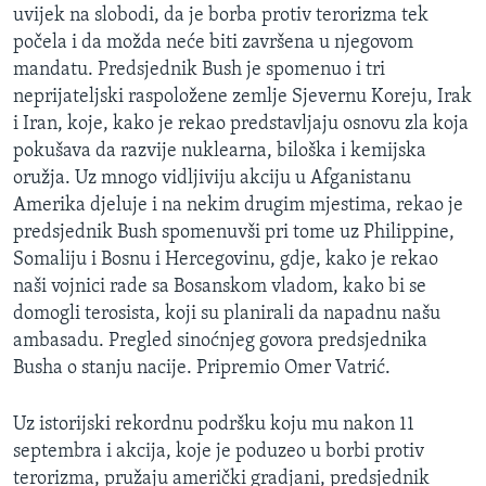
uvijek na slobodi, da je borba protiv terorizma tek
MAGAZIN
počela i da možda neće biti završena u njegovom
O GLASU AMERIKE
mandatu. Predsjednik Bush je spomenuo i tri
neprijateljski raspoložene zemlje Sjevernu Koreju, Irak
Learning English
i Iran, koje, kako je rekao predstavljaju osnovu zla koja
pokušava da razvije nuklearna, biloška i kemijska
PRATITE NAS
oružja. Uz mnogo vidljiviju akciju u Afganistanu
Amerika djeluje i na nekim drugim mjestima, rekao je
predsjednik Bush spomenuvši pri tome uz Philippine,
Somaliju i Bosnu i Hercegovinu, gdje, kako je rekao
Jezici
naši vojnici rade sa Bosanskom vladom, kako bi se
domogli terosista, koji su planirali da napadnu našu
ambasadu. Pregled sinoćnjeg govora predsjednika
Busha o stanju nacije. Pripremio Omer Vatrić.
Uz istorijski rekordnu podršku koju mu nakon 11
septembra i akcija, koje je poduzeo u borbi protiv
terorizma, pružaju američki gradjani, predsjednik