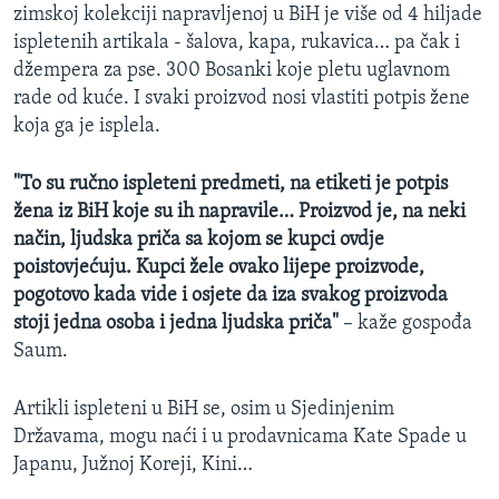
zimskoj kolekciji napravljenoj u BiH je više od 4 hiljade
ispletenih artikala - šalova, kapa, rukavica… pa čak i
džempera za pse. 300 Bosanki koje pletu uglavnom
rade od kuće. I svaki proizvod nosi vlastiti potpis žene
koja ga je isplela.
"To su ručno ispleteni predmeti, na etiketi je potpis
žena iz BiH koje su ih napravile… Proizvod je, na neki
način, ljudska priča sa kojom se kupci ovdje
poistovjećuju. Kupci žele ovako lijepe proizvode,
pogotovo kada vide i osjete da iza svakog proizvoda
stoji jedna osoba i jedna ljudska priča"
– kaže gospođa
Saum.
Artikli ispleteni u BiH se, osim u Sjedinjenim
Državama, mogu naći i u prodavnicama Kate Spade u
Japanu, Južnoj Koreji, Kini…