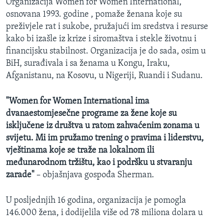
Organizacija Women for Women International,
osnovana 1993. godine , pomaže ženana koje su
preživjele rat i sukobe, pružajući im sredstva i resurse
kako bi izašle iz krize i siromaštva i stekle životnu i
financijsku stabilnost. Organizacija je do sada, osim u
BiH, surađivala i sa ženama u Kongu, Iraku,
Afganistanu, na Kosovu, u Nigeriji, Ruandi i Sudanu.
"Women for Women International ima
dvanaestomjesečne programe za žene koje su
isključene iz društva u ratom zahvaćenim zonama u
svijetu. Mi im pružamo trening o pravima i liderstvu,
vještinama koje se traže na lokalnom ili
međunarodnom tržištu, kao i podršku u stvaranju
zarade"
– objašnjava gospođa Sherman.
U posljednjih 16 godina, organizacija je pomogla
146.000 žena, i dodijelila više od 78 miliona dolara u