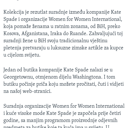
MAGAZIN
Kolekcija je rezutlat suradnje između kompanije Kate
O GLASU AMERIKE
Spade i organizacije Women for Women International,
koja pomaže ženama u ratnim zonama, od BiH, preko
Learning English
Kosova, Afganistana, Iraka do Ruande. Zahvaljujući toj
suradnji žene u BiH svoju tradicionalnu vještinu
PRATITE NAS
pletenja pretvaraju u luksuzne zimske artikle za kupce
u cijelom svijetu.
Jedan od butika kompanije Kate Spade nalazi se u
Jezici
Georgetownu, otmjenom dijelu Washingtona. I tom
butiku počinje priča koju možete pročitati, čuti i vidjeti
na našoj web-stranici.
Suradnja organizacije Women for Women International
i kuće visoke mode Kate Spade je započela prije četiri
godine, sa manjim programom proizvodnje odjevnih
predmeta za butike koje ta kuća ima u svijetu. U