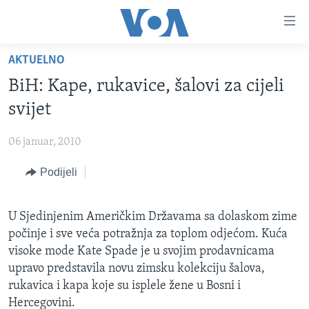
Linkovi
Pređi
na
AKTUELNO
glavni
TV PROGRAM
sadržaj
BiH: Kape, rukavice, šalovi za cijeli
VIDEO
Pređi
svijet
na
FOTOGRAFIJE DANA
glavnu
06 januar, 2010
VIJESTI
navigaciju
Idi
Podijeli
NAUKA I TEHNOLOGIJA
SJEDINJENE AMERIČKE DRŽAVE
na
SPECIJALNI PROJEKTI
BOSNA I HERCEGOVINA
pretragu
U Sjedinjenim Američkim Državama sa dolaskom zime
KORUPCIJA
SVIJET
počinje i sve veća potražnja za toplom odjećom. Kuća
SLOBODA MEDIJA
visoke mode Kate Spade je u svojim prodavnicama
upravo predstavila novu zimsku kolekciju šalova,
ŽENSKA STRANA
rukavica i kapa koje su isplele žene u Bosni i
IZBJEGLIČKA STRANA
Hercegovini.