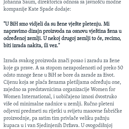
Johanna Saum, direktorica odnosa sa javnošću modne
kompanije Kate Spade dodaje:
"U BiH smo vidjeli da su žene vješte pletenju. Mi
napravimo dizajn proizvoda na osnovu vještina žena u
određenoj zemlji. U nekoj drugoj zemlji to će, recimo,
biti izrada nakita, ili vez."
Izrada svakog proizvoda znači posao i zaradu za žene
koje ga prave. A sa stopom nezaposlenosti od preko 50
odsto mnoge žene u BiH se bore da zarade za život.
Cijenu koja se plaća ženama pletiljama određuju one,
zajedno sa predstavnicima organizacije Women for
Women International, i uobičajeno iznosi dvostruko
više od minimalne nadnice u zemlji. Ručno pleteni
odjevni predmeti su rijetki u svijetu masovne fabričke
proizvodnje, pa satim tim privlače veliku pažnju
kupaca u i van Sjedinjenih Država. U ovogodišnjoj