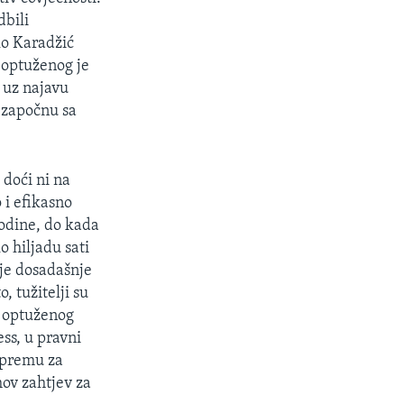
dbili
ko Karadžić
 optuženog je
 uz najavu
a započnu sa
doći ni na
 i efikasno
godine, do kada
o hiljadu sati
 je dosadašnje
, tužitelji su
i optuženog
ss, u pravni
ripremu za
hov zahtjev za