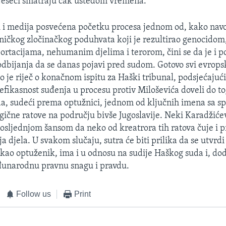
jeseci smatraju čak uštedom vremena.
i i medija posvećena početku procesa jednom od, kako navo
ničkog zločinačkog poduhvata koji je rezultirao genocido
ortacijama, nehumanim djelima i terorom, čini se da je i p
dbijanja da se danas pojavi pred sudom. Gotovo svi evrops
o je riječ o konačnom ispitu za Haški tribunal, podsjećajući
efikasnost suđenja u procesu protiv Miloševića doveli do to
da, sudeći prema optužnici, jednom od ključnih imena sa sp
gične ratove na području bivše Jugoslavije. Neki Karadžiće
osljednjom šansom da neko od kreatrora tih ratova čuje i 
a djela. U svakom slučaju, sutra će biti prilika da se utvrd
kao optuženik, ima i u odnosu na sudije Haškog suda i, doda
unarodnu pravnu snagu i pravdu.
Follow us
Print