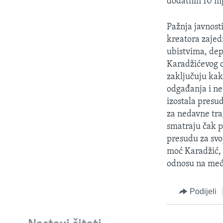
dodatnih 10 m
Pažnja javnost
kreatora zajed
ubistvima, dep
Karadžićevog o
zaključuju kak
odgađanja i ne
izostala presu
za nedavne tra
smatraju čak p
presudu za svoj
moć Karadžić, 
odnosu na međ
Podijeli