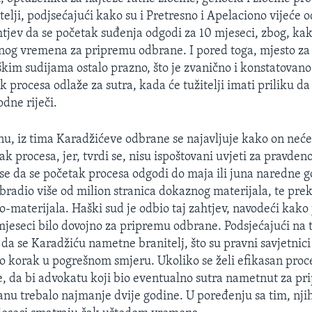
žitelji, podjsećajući kako su i Pretresno i Apelaciono vijeće o
tjev da se početak suđenja odgodi za 10 mjeseci, zbog, ka
jnog vremena za pripremu odbrane. I pored toga, mjesto za
kim sudijama ostalo prazno, što je zvanično i konstatovano
 procesa odlaže za sutra, kada će tužitelji imati priliku d
dne riječi.
 iz tima Karadžićeve odbrane se najavljuje kako on neće 
ak procesa, jer, tvrdi se, nisu ispoštovani uvjeti za pravdeno
 se da se početak procesa odgodi do maja ili juna naredne 
bradio više od milion stranica dokaznog materijala, te prek
-materijala. Haški sud je odbio taj zahtjev, navodeći kako
jeseci bilo dovojno za pripremu odbrane. Podsjećajući na to
i da se Karadžiću nametne branitelj, što su pravni savjetnic
o korak u pogrešnom smjeru. Ukoliko se želi efikasan proce
de, da bi advokatu koji bio eventualno sutra nametnut za p
anu trebalo najmanje dvije godine. U poređenju sa tim, nji