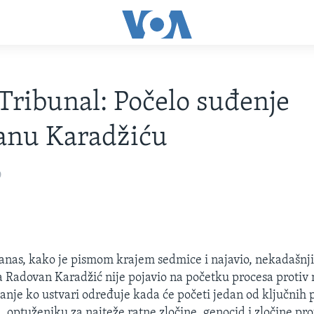
Tribunal: Počelo suđenje
anu Karadžiću
9
anas, kako je pismom krajem sedmice i najavio, nekadašnji 
 Radovan Karadžić nije pojavio na početku procesa protiv 
itanje ko ustvari određuje kada će početi jedan od ključnih
optuženiku za najteže ratne zločine, genocid i zločine prot