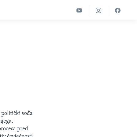
politički vođa
njega,
 procesa pred
iv čovječnosti.