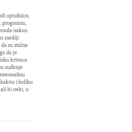
di optužnica,
m, progonom,
orasla nakon
ki mediji
 da su stalna
ga da je
iska krivaca
vo suđenje
pravosnažnu
i kakvu i koliku
li bi neki, u