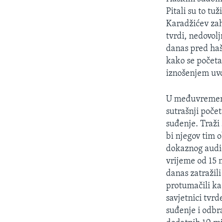
MAGAZIN
Pitali su to tu
O GLASU AMERIKE
Karadžićev zah
tvrdi, nedovol
danas pred haš
kako se početak
iznošenjem uvo
U međuvremenu,
sutrašnji počet
suđenje. Traži
bi njegov tim o
dokaznog audio
vrijeme od 15 m
danas zatražil
protumačili ka
savjetnici tvr
suđenje i odbr