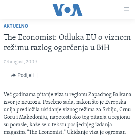
Linkovi
Pređi
na
AKTUELNO
glavni
TV PROGRAM
sadržaj
The Economist: Odluka EU o viznom
VIDEO
Pređi
režimu razlog ogorčenja u BiH
na
FOTOGRAFIJE DANA
glavnu
04 august, 2009
VIJESTI
navigaciju
Idi
Podijeli
NAUKA I TEHNOLOGIJA
SJEDINJENE AMERIČKE DRŽAVE
na
SPECIJALNI PROJEKTI
BOSNA I HERCEGOVINA
pretragu
Već godinama pitanje viza u regionu Zapadnog Balkana
KORUPCIJA
SVIJET
izvor je neuroza. Posebno sada, nakon što je Evropska
SLOBODA MEDIJA
unija predložila ukidanje viznog režima za Srbiju, Crnu
Goru i Makedoniju, napetosti oko tog pitanja u regionu
ŽENSKA STRANA
su porasle, kaže se u tekstu posljednjeg izdanja
IZBJEGLIČKA STRANA
magazina "The Economist." Ukidanje viza je ogroman