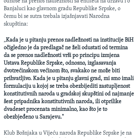
odnose na prenos nadležnosti sa entiteta na državu i o
Banjaluci kao glavnom gradu Republike Srpske, o
čemu bi se sutra trebala izjašnjavati Narodna
skupština:
„
Kada je u pitanju prenos nadležnosti na institucije BiH
očigledno je da predlagač ne želi odustati od termina
da se prenos nadležnosti vrši po principu izmjena
Ustava Republike Srpske, odnosno, izglasavanja
dvotrećinskom većinom što, svakako ne može biti
prihvatljivo. Kada je u pitanju glavni grad, mi smo imali
formulaciju u kojoj se treba obezbijediti zastupljenost
konstitutivnih naroda u gradskoj skupštini od najmanje
šest pripadnika konstitutivnih naroda, ili otprilike
dvadeset procenata minimalno, kao što je to
obezbjeđeno u Sarajevu."
Klub Bošnjaka u Vijeću naroda Republike Srpske je na