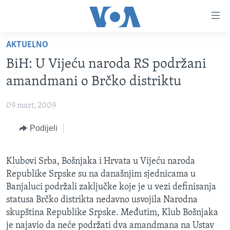
Linkovi
Pređi
na
AKTUELNO
glavni
TV PROGRAM
sadržaj
BiH: U Vijeću naroda RS podržani
VIDEO
Pređi
amandmani o Brčko distriktu
na
FOTOGRAFIJE DANA
glavnu
09 mart, 2009
VIJESTI
navigaciju
Idi
Podijeli
NAUKA I TEHNOLOGIJA
SJEDINJENE AMERIČKE DRŽAVE
na
SPECIJALNI PROJEKTI
BOSNA I HERCEGOVINA
pretragu
Klubovi Srba, Bošnjaka i Hrvata u Vijeću naroda
KORUPCIJA
SVIJET
Republike Srpske su na današnjim sjednicama u
SLOBODA MEDIJA
Banjaluci podržali zaključke koje je u vezi definisanja
statusa Brčko distrikta nedavno usvojila Narodna
ŽENSKA STRANA
skupština Republike Srpske. Međutim, Klub Bošnjaka
IZBJEGLIČKA STRANA
je najavio da neće podržati dva amandmana na Ustav