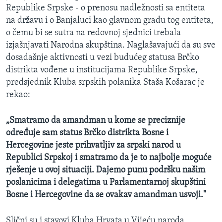
Republike Srpske - o prenosu nadležnosti sa entiteta
MAGAZIN
na državu i o Banjaluci kao glavnom gradu tog entiteta,
O GLASU AMERIKE
o čemu bi se sutra na redovnoj sjednici trebala
izjašnjavati Narodna skupština. Naglašavajući da su sve
Learning English
dosadašnje aktivnosti u vezi budućeg statusa Brčko
distrikta vođene u institucijama Republike Srpske,
PRATITE NAS
predsjednik Kluba srpskih polanika Staša Košarac je
rekao:
„Smatramo da amandman u kome se preciznije
Jezici
određuje sam status Brčko distrikta Bosne i
Hercegovine jeste prihvatljiv za srpski narod u
Republici Srpskoj i smatramo da je to najbolje moguće
rješenje u ovoj situaciji. Dajemo punu podršku našim
poslanicima i delegatima u Parlamentarnoj skupštini
Bosne i Hercegovine da se ovakav amandman usvoji."
Slični su i stavovi Kluba Hrvata u Vijeću naroda