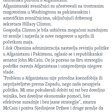
talibansku pobunu u Afganistanu.
Afganistanski zvaničnici su učestvovali na trostranim
razgovorima u Washingtonu sa pakistanskim i
američkim zvaničnicima, uključujući državnog
sekretara Hillary Clinton.
Gospodja Clinton je bila ushićena mogućom suradnjom
tri zemlje i najavila je nove razgovore u aprilu ili
početkom maja.
I dok Obamina administracija nastavlja reviziju politike
u Afganistanu i Pakistanu, oglasio se i republikanksi
senator John McCain. On je pozvao na širu strategiju
podrške razvoja Afganistana i unapredjenja njegove
vlade.
"Problem u Afganistanu nije prirodna ksenofobija ili
neprijateljstvo prema Zapadu, nego naša neuspjela
politika. Mi smo pokušavali dobiti taj rat bez dovoljno
vojnika, bez dovoljne ekonomske pomoći, bez
efektivne suradnje i bez jasne strategije", smatra
McCain i poziva Sjedinjene Države i druge zemlje da