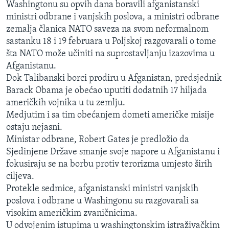
Washingtonu su opvih dana boravili afganistanski
MAGAZIN
ministri odbrane i vanjskih poslova, a ministri odbrane
O GLASU AMERIKE
zemalja članica NATO saveza na svom neformalnom
sastanku 18 i 19 februara u Poljskoj razgovarali o tome
šta NATO može učiniti na suprostavljanju izazovima u
Learning English
Afganistanu.
Dok Talibanski borci prodiru u Afganistan, predsjednik
PRATITE NAS
Barack Obama je obećao uputiti dodatnih 17 hiljada
američkih vojnika u tu zemlju.
Medjutim i sa tim obećanjem dometi američke misije
ostaju nejasni.
Jezici
Ministar odbrane, Robert Gates je predložio da
Sjedinjene Države smanje svoje napore u Afganistanu i
fokusiraju se na borbu protiv terorizma umjesto širih
ciljeva.
Protekle sedmice, afganistanski ministri vanjskih
poslova i odbrane u Washingonu su razgovarali sa
visokim američkim zvaničnicima.
U odvojenim istupima u washingtonskim istraživačkim