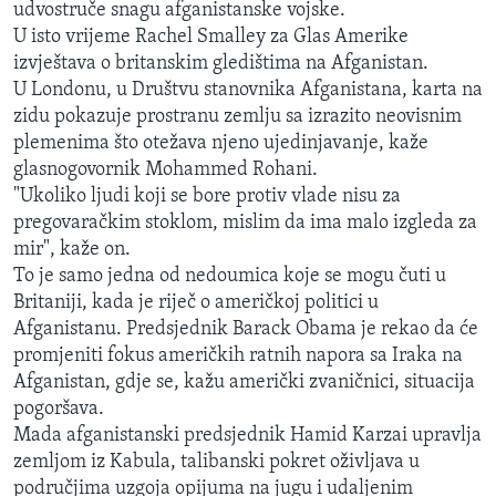
udvostruče snagu afganistanske vojske.
U isto vrijeme Rachel Smalley za Glas Amerike
izvještava o britanskim gledištima na Afganistan.
U Londonu, u Društvu stanovnika Afganistana, karta na
zidu pokazuje prostranu zemlju sa izrazito neovisnim
plemenima što otežava njeno ujedinjavanje, kaže
glasnogovornik Mohammed Rohani.
"Ukoliko ljudi koji se bore protiv vlade nisu za
pregovaračkim stoklom, mislim da ima malo izgleda za
mir", kaže on.
To je samo jedna od nedoumica koje se mogu čuti u
Britaniji, kada je riječ o američkoj politici u
Afganistanu. Predsjednik Barack Obama je rekao da će
promjeniti fokus američkih ratnih napora sa Iraka na
Afganistan, gdje se, kažu američki zvaničnici, situacija
pogoršava.
Mada afganistanski predsjednik Hamid Karzai upravlja
zemljom iz Kabula, talibanski pokret oživljava u
područjima uzgoja opijuma na jugu i udaljenim