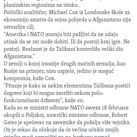
planinskim regionima na istoku.
Politički analitičar, Michael Cox iz Londonske škole za
ekonomiju smatra da vojna pobjeda u Afganistanu nije
ostvarljiv cilj.
"Amerika i NATO moraju biti pažljivi da ne odaju
utisak da se rat može dobiti. Ili da postoji kraj igre. Ne
postoji. Realnost je da Talibani kontrolišu veliki dio
Afganistana."
U zemlji u kojoj invazije drugih moćnih zemalja, kao
Rusije na primjer, nisu uspjele, jedino je moguć
kompromis, kaže Cox.
"Pitanje je kako sa nekim elementima Talibana postići
dogovor koji bi mogao završiti nekom polu-
funkcionalnom državom", kaže on.
Kada su se ministri odbrane NATO saveza 18 februara
okupili u Poljskoj, američki ministar odbrane, Robert
Gates je apelovao na saveznike da pošalju više vojnika.
On je rekao da očekuje da će većina učešće svojih