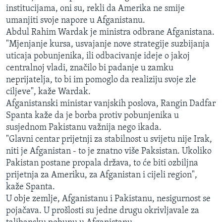
institucijama, oni su, rekli da Amerika ne smije
umanjiti svoje napore u Afganistanu.
Abdul Rahim Wardak je ministra odbrane Afganistana.
"Mjenjanje kursa, usvajanje nove strategije suzbijanja
uticaja pobunjenika, ili odbacivanje ideje o jakoj
centralnoj vladi, značilo bi padanje u zamku
neprijatelja, to bi im pomoglo da realiziju svoje zle
ciljeve", kaže Wardak.
Afganistanski ministar vanjskih poslova, Rangin Dadfar
Spanta kaže da je borba protiv pobunjenika u
susjednom Pakistanu važnija nego ikada.
"Glavni centar prijetnji za stabilnost u svijetu nije Irak,
niti je Afganistan - to je znatno više Paksistan. Ukoliko
Pakistan postane propala država, to će biti ozbiljna
prijetnja za Ameriku, za Afganistan i cijeli region",
kaže Spanta.
U obje zemlje, Afganistanu i Pakistanu, nesigurnost se
pojačava. U prošlosti su jedne drugu okrivljavale za