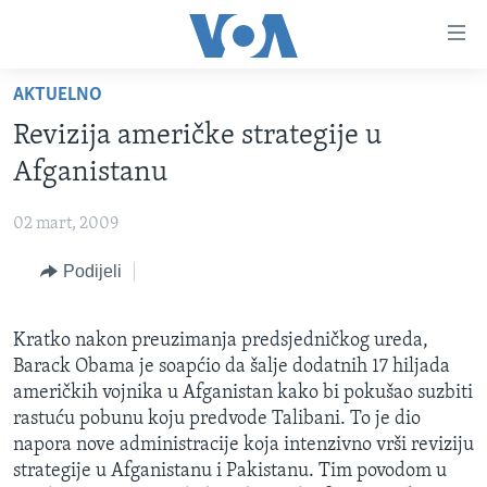
Linkovi
Pređi
na
AKTUELNO
glavni
TV PROGRAM
sadržaj
Revizija američke strategije u
VIDEO
Pređi
Afganistanu
na
FOTOGRAFIJE DANA
glavnu
02 mart, 2009
VIJESTI
navigaciju
Idi
Podijeli
NAUKA I TEHNOLOGIJA
SJEDINJENE AMERIČKE DRŽAVE
na
SPECIJALNI PROJEKTI
BOSNA I HERCEGOVINA
pretragu
Kratko nakon preuzimanja predsjedničkog ureda,
KORUPCIJA
SVIJET
Barack Obama je soapćio da šalje dodatnih 17 hiljada
SLOBODA MEDIJA
američkih vojnika u Afganistan kako bi pokušao suzbiti
rastuću pobunu koju predvode Talibani. To je dio
ŽENSKA STRANA
napora nove administracije koja intenzivno vrši reviziju
IZBJEGLIČKA STRANA
strategije u Afganistanu i Pakistanu. Tim povodom u