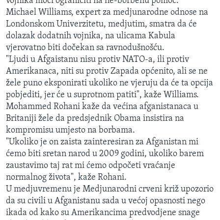
vojnika moći ograničiti na ne-borbenu pomoć.
Michael Williams, expert za medjunarodne odnose na
Londonskom Univerzitetu, medjutim, smatra da će
dolazak dodatnih vojnika, na ulicama Kabula
vjerovatno biti dočekan sa ravnodušnošću.
"Ljudi u Afgaistanu nisu protiv NATO-a, ili protiv
Amerikanaca, niti su protiv Zapada općenito, ali se ne
žele puno eksponirati ukoliko ne vjeruju da će ta opcija
pobjediti, jer će u suprotnom patiti", kaže Williams.
Mohammed Rohani kaže da većina afganistanaca u
Britaniji žele da predsjednik Obama insistira na
kompromisu umjesto na borbama.
"Ukoliko je on zaista zainteresiran za Afganistan mi
ćemo biti sretan narod u 2009 godini, ukoliko barem
zaustavimo taj rat mi ćemo odpočeti vraćanje
normalnog života", kaže Rohani.
U medjuvremenu je Medjunarodni crveni križ upozorio
da su civili u Afganistanu sada u većoj opasnosti nego
ikada od kako su Amerikancima predvodjene snage