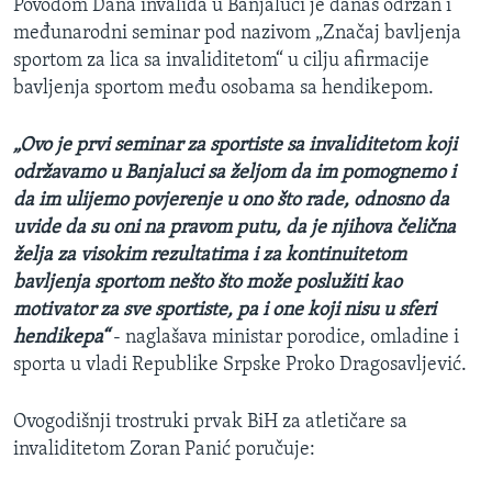
Povodom Dana invalida u Banjaluci je danas održan i
međunarodni seminar pod nazivom „Značaj bavljenja
sportom za lica sa invaliditetom“ u cilju afirmacije
bavljenja sportom među osobama sa hendikepom.
„Ovo je prvi seminar za sportiste sa invaliditetom koji
održavamo u Banjaluci sa željom da im pomognemo i
da im ulijemo povjerenje u ono što rade, odnosno da
uvide da su oni na pravom putu, da je njihova čelična
želja za visokim rezultatima i za kontinuitetom
bavljenja sportom nešto što može poslužiti kao
motivator za sve sportiste, pa i one koji nisu u sferi
hendikepa“
- naglašava ministar porodice, omladine i
sporta u vladi Republike Srpske Proko Dragosavljević.
Ovogodišnji trostruki prvak BiH za atletičare sa
invaliditetom Zoran Panić poručuje: