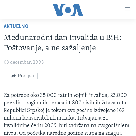
Linkovi
Pređi
na
AKTUELNO
glavni
TV PROGRAM
sadržaj
Međunarodni dan invalida u BiH:
VIDEO
Pređi
Poštovanje, a ne sažaljenje
na
FOTOGRAFIJE DANA
glavnu
03 decembar, 2008
VIJESTI
navigaciju
Idi
Podijeli
NAUKA I TEHNOLOGIJA
SJEDINJENE AMERIČKE DRŽAVE
na
SPECIJALNI PROJEKTI
BOSNA I HERCEGOVINA
pretragu
Za potrebe oko 35.000 ratnih vojnih invalida, 23.000
KORUPCIJA
SVIJET
porodica poginulih boraca i 1.800 civilnih žrtava rata u
SLOBODA MEDIJA
Republici Srpskoj je tokom ove godine izdvojeno 162
miliona konvertibilnih maraka. Izdvajanja za
ŽENSKA STRANA
invalidnine će i u 2009. biti zadržana na ovogodišnjem
IZBJEGLIČKA STRANA
nivou. Od početka naredne godine stupa na snagu i