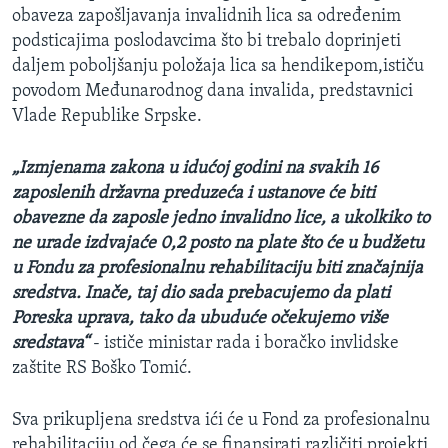
obaveza zapošljavanja invalidnih lica sa određenim
MAGAZIN
podsticajima poslodavcima što bi trebalo doprinjeti
O GLASU AMERIKE
daljem poboljšanju položaja lica sa hendikepom,ističu
povodom Međunarodnog dana invalida, predstavnici
Learning English
Vlade Republike Srpske.
PRATITE NAS
„Izmjenama zakona u idućoj godini na svakih 16
zaposlenih državna preduzeća i ustanove će biti
obavezne da zaposle jedno invalidno lice, a ukolkiko to
ne urade izdvajaće 0,2 posto na plate što će u budžetu
Jezici
u Fondu za profesionalnu rehabilitaciju biti značajnija
sredstva. Inače, taj dio sada prebacujemo da plati
Poreska uprava, tako da ubuduće očekujemo više
sredstava“
- ističe ministar rada i boračko invlidske
zaštite RS Boško Tomić.
Sva prikupljena sredstva ići će u Fond za profesionalnu
rehabilitaciju od čega će se finansirati različiti projekti,