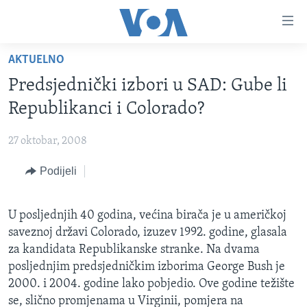
Linkovi
Pređi
na
AKTUELNO
glavni
TV PROGRAM
sadržaj
Predsjednički izbori u SAD: Gube li
VIDEO
Pređi
Republikanci i Colorado?
na
FOTOGRAFIJE DANA
glavnu
27 oktobar, 2008
VIJESTI
navigaciju
Idi
Podijeli
NAUKA I TEHNOLOGIJA
SJEDINJENE AMERIČKE DRŽAVE
na
SPECIJALNI PROJEKTI
BOSNA I HERCEGOVINA
pretragu
U posljednjih 40 godina, većina birača je u američkoj
KORUPCIJA
SVIJET
saveznoj državi Colorado, izuzev 1992. godine, glasala
SLOBODA MEDIJA
za kandidata Republikanske stranke. Na dvama
posljednjim predsjedničkim izborima George Bush je
ŽENSKA STRANA
2000. i 2004. godine lako pobjedio. Ove godine težište
IZBJEGLIČKA STRANA
se, slično promjenama u Virginii, pomjera na