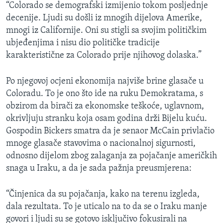
“Colorado se demografski izmijenio tokom posljednje
decenije. Ljudi su došli iz mnogih dijelova Amerike,
mnogi iz Californije. Oni su stigli sa svojim političkim
ubjeđenjima i nisu dio političke tradicije
karakteristične za Colorado prije njihovog dolaska.”
Po njegovoj ocjeni ekonomija najviše brine glasače u
Coloradu. To je ono što ide na ruku Demokratama, s
obzirom da birači za ekonomske teškoće, uglavnom,
okrivljuju stranku koja osam godina drži Bijelu kuću.
Gospodin Bickers smatra da je senaor McCain privlačio
mnoge glasače stavovima o nacionalnoj sigurnosti,
odnosno dijelom zbog zalaganja za pojačanje američkih
snaga u Iraku, a da je sada pažnja preusmjerena:
“Činjenica da su pojačanja, kako na terenu izgleda,
dala rezultata. To je uticalo na to da se o Iraku manje
govori i ljudi su se gotovo isključivo fokusirali na