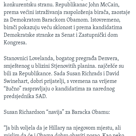
konkurentsku stranu. Republikanac John McCain,
MAGAZIN
prema većini istraživanja raspoloženja birača, zaostaje
O GLASU AMERIKE
za Demokratom Barackom Obamom. Istovremeno,
birači pokazuju veću sklonost i prema kandidatima
Learning English
Demokratske stranke za Senat i Zastupnički dom
Kongresa.
PRATITE NAS
Stanovnici Lovelanda, bogatog pregrađa Denvera,
smještenog u blizini Stjenovitih planina. najčešće su
bili za Republikance. Sada Susan Richrads i David
Jezici
Swinehart, dobri prijatelji, s vremena na vrijeme
“žučno” raspravljaju o kandidatima za narednog
predsjednika SAD.
Susan Richardson “navija” za Baracka Obamu:
“Ja bih voljela da je Hillary na njegovom mjestu, ali
mislim da će i Obama dobro obaviti posao. Kao neko