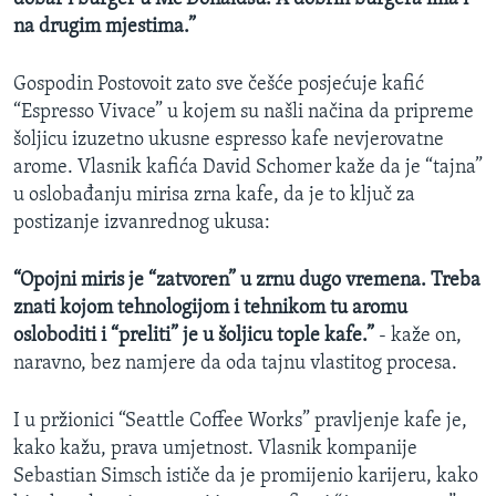
na drugim mjestima.”
Gospodin Postovoit zato sve češće posjećuje kafić
“Espresso Vivace” u kojem su našli načina da pripreme
šoljicu izuzetno ukusne espresso kafe nevjerovatne
arome. Vlasnik kafića David Schomer kaže da je “tajna”
u oslobađanju mirisa zrna kafe, da je to ključ za
postizanje izvanrednog ukusa:
“Opojni miris je “zatvoren” u zrnu dugo vremena. Treba
znati kojom tehnologijom i tehnikom tu aromu
osloboditi i “preliti” je u šoljicu tople kafe.”
- kaže on,
naravno, bez namjere da oda tajnu vlastitog procesa.
I u pržionici “Seattle Coffee Works” pravljenje kafe je,
kako kažu, prava umjetnost. Vlasnik kompanije
Sebastian Simsch ističe da je promijenio karijeru, kako