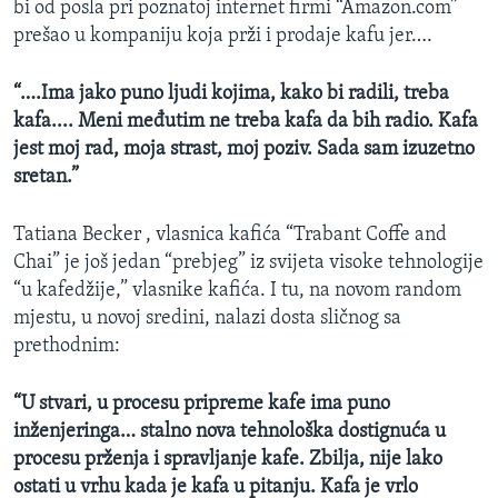
bi od posla pri poznatoj internet firmi “Amazon.com”
prešao u kompaniju koja prži i prodaje kafu jer….
“….Ima jako puno ljudi kojima, kako bi radili, treba
kafa.... Meni međutim ne treba kafa da bih radio. Kafa
jest moj rad, moja strast, moj poziv. Sada sam izuzetno
sretan.”
Tatiana Becker , vlasnica kafića “Trabant Coffe and
Chai” je još jedan “prebjeg” iz svijeta visoke tehnologije
“u kafedžije,” vlasnike kafića. I tu, na novom random
mjestu, u novoj sredini, nalazi dosta sličnog sa
prethodnim:
“U stvari, u procesu pripreme kafe ima puno
inženjeringa… stalno nova tehnološka dostignuća u
procesu prženja i spravljanje kafe. Zbilja, nije lako
ostati u vrhu kada je kafa u pitanju. Kafa je vrlo