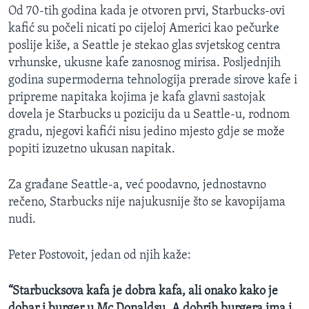
Od 70-tih godina kada je otvoren prvi, Starbucks-ovi
MAGAZIN
kafić su počeli nicati po cijeloj Americi kao pečurke
O GLASU AMERIKE
poslije kiše, a Seattle je stekao glas svjetskog centra
vrhunske, ukusne kafe zanosnog mirisa. Posljednjih
Learning English
godina supermoderna tehnologija prerade sirove kafe i
pripreme napitaka kojima je kafa glavni sastojak
PRATITE NAS
dovela je Starbucks u poziciju da u Seattle-u, rodnom
gradu, njegovi kafići nisu jedino mjesto gdje se može
popiti izuzetno ukusan napitak.
Jezici
Za građane Seattle-a, već poodavno, jednostavno
rečeno, Starbucks nije najukusnije što se kavopijama
nudi.
Peter Postovoit, jedan od njih kaže:
“Starbucksova kafa je dobra kafa, ali onako kako je
dobar i burger u Mc Donaldsu. A dobrih burgera ima i