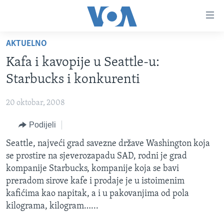
Linkovi
Pređi
na
AKTUELNO
glavni
TV PROGRAM
sadržaj
Kafa i kavopije u Seattle-u:
VIDEO
Pređi
Starbucks i konkurenti
na
FOTOGRAFIJE DANA
glavnu
20 oktobar, 2008
VIJESTI
navigaciju
Idi
Podijeli
NAUKA I TEHNOLOGIJA
SJEDINJENE AMERIČKE DRŽAVE
na
SPECIJALNI PROJEKTI
Seattle, najveći grad savezne države Washington koja
BOSNA I HERCEGOVINA
pretragu
se prostire na sjeverozapadu SAD, rodni je grad
KORUPCIJA
SVIJET
kompanije Starbucks, kompanije koja se bavi
SLOBODA MEDIJA
preradom sirove kafe i prodaje je u istoimenim
kafićima kao napitak, a i u pakovanjima od pola
ŽENSKA STRANA
kilograma, kilogram…...
IZBJEGLIČKA STRANA