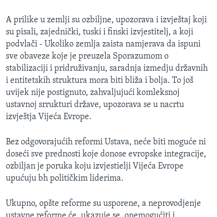
MAGAZIN
A prilike u zemlji su ozbiljne, upozorava i izvještaj koji
O GLASU AMERIKE
su pisali, zajednički, tuski i finski izvjestitelj, a koji
podvlači - Ukoliko zemlja zaista namjerava da ispuni
Learning English
sve obaveze koje je preuzela Sporazumom o
stabilizaciji i pridruživanju, saradnja izmedju državnih
PRATITE NAS
i entitetskih struktura mora biti bliža i bolja. To još
uvijek nije postignuto, zahvaljujući komleksnoj
ustavnoj srrukturi države, upozorava se u nacrtu
izvještja Vijeća Evrope.
Jezici
Bez odgovorajućih reformi Ustava, neće biti moguće ni
doseći sve prednosti koje donose evropske integracije,
ozbiljan je poruka koju izvjestielji Vijeća Evrope
upućuju bh političkim liderima.
Ukupno, opšte reforme su usporene, a neprovodjenje
ustavne reforme će, ukazuje se, onemogućiti i