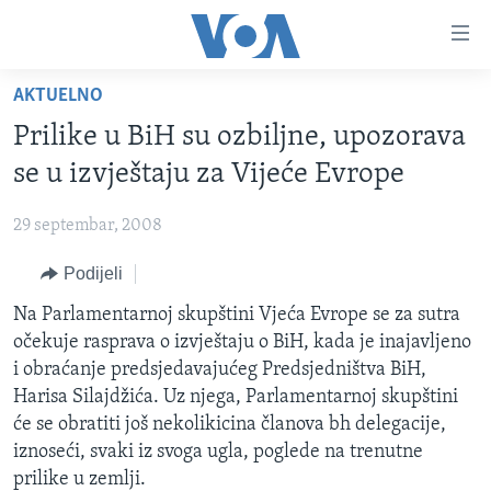
Linkovi
Pređi
na
AKTUELNO
glavni
TV PROGRAM
sadržaj
Prilike u BiH su ozbiljne, upozorava
VIDEO
Pređi
se u izvještaju za Vijeće Evrope
na
FOTOGRAFIJE DANA
glavnu
29 septembar, 2008
VIJESTI
navigaciju
Idi
Podijeli
NAUKA I TEHNOLOGIJA
SJEDINJENE AMERIČKE DRŽAVE
na
SPECIJALNI PROJEKTI
Na Parlamentarnoj skupštini Vjeća Evrope se za sutra
BOSNA I HERCEGOVINA
pretragu
očekuje rasprava o izvještaju o BiH, kada je inajavljeno
KORUPCIJA
SVIJET
i obraćanje predsjedavajućeg Predsjedništva BiH,
SLOBODA MEDIJA
Harisa Silajdžića. Uz njega, Parlamentarnoj skupštini
će se obratiti još nekolikicina članova bh delegacije,
ŽENSKA STRANA
iznoseći, svaki iz svoga ugla, poglede na trenutne
IZBJEGLIČKA STRANA
prilike u zemlji.