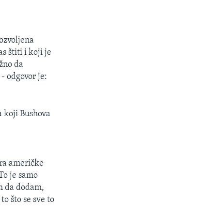
ozvoljena
štiti i koji je
užno da
 - odgovor je:
a koji Bushova
ira američke
 To je samo
ram da dodam,
to što se sve to