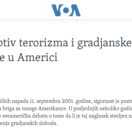
otiv terorizma i gradjanske
e u Americi
ičkih napada 11. septembra 2001. godine, sigurnost je posta
vna briga za mnoge Amerikance. U posljednjih nekoliko god
e sveamerička debata o tome da li je taj naglasak stavljen n
jenja gradjanskih sloboda.