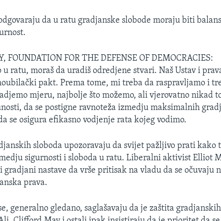
odgovaraju da u ratu gradjanske slobode moraju biti balan
urnost.
Y, FOUNDATION FOR THE DEFENSE OF DEMOCRACIES:
o u ratu, moraš da uradiš odredjene stvari. Naš Ustav i pra
moubilački pakt. Prema tome, mi treba da raspravljamo i tr
adjemo mjeru, najbolje što možemo, ali vjerovatno nikad 
unosti, da se postigne ravnoteža izmedju maksimalnih grad
 da se osigura efikasno vodjenje rata kojeg vodimo.
djanskih sloboda upozoravaju da svijet pažljivo prati kako
medju sigurnosti i sloboda u ratu. Liberalni aktivist Elliot
i gradjani nastave da vrše pritisak na vladu da se očuvaju 
anska prava.
e, generalno gledano, saglašavaju da je zaštita gradjanskih
i, Clifford May i ostali ipak insistiraju da je prioritet da se