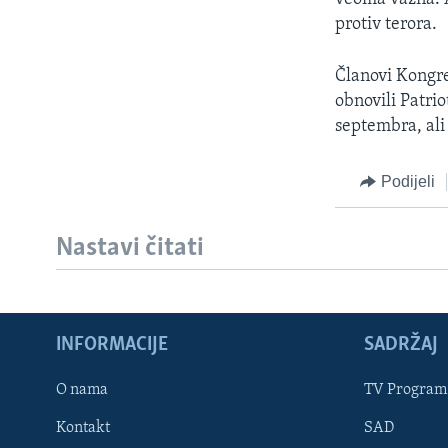
protiv terora.
Članovi Kongre
obnovili Patri
septembra, ali
Podijeli
Nastavi čitati
INFORMACIJE
SADRŽAJ
Learning English
O nama
TV Program
Kontakt
SAD
PRATITE NAS