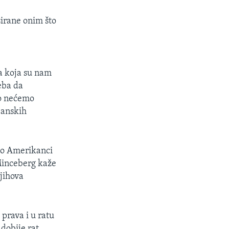
sirane onim što
va koja su nam
eba da
to nećemo
janskih
 to Amerikanci
 Minceberg kaže
njihova
 prava i u ratu
 dobije rat