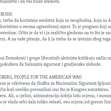
stojanstvo i da vas bude sramota.
 BUSH:
, treba da koristimo sredstva koja su neophodna, koja su d
koristimo u veoma ograničenoj mjeri. To je program koji nas 
trolom. Očito je da vi i ja različito gledamo na to što je n
i. A na vaše pitanje, da li ja treba da se izvinim zbog toga
ni Demokrati i grupe liberalnih aktivista kritikuju način n
 pokušava da balansira sigurnost i gradjanske slobode.
EBERG, PEOPLE FOR THE AMERICAN WAY:
no je otkriveno da Služba za Nacionalnu Sigurnost špijun
in koji uveliko prevazilazi ono što je Kongres autorizirao.
era. Ali, u cjelini, adminstracija dobija lošu ocjenu, i mo
o je vlada sebi dala toliko ovlasti, ovu ocjenu još gorom čini 