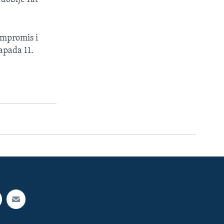
ompromis i
apada 11.