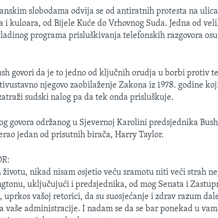
anskim slobodama odvija se od antiratnih protesta na ulic
a i kuloara, od Bijele Kuće do Vrhovnog Suda. Jedna od veli
 vladinog programa prisluškivanja telefonskih razgovora os
h govori da je to jedno od ključnih orudja u borbi protiv te
otivustavno njegovo zaobilaženje Zakona iz 1978. godine koj
atraži sudski nalog pa da tek onda prisluškuje.
 govora održanog u Sjevernoj Karolini predsjednika Bush
erao jedan od prisutnih birača, Harry Taylor.
R:
 životu, nikad nisam osjetio veću sramotu niti veći strah n
ngtonu, uključujući i predsjednika, od mog Senata i Zastup
e, uprkos vašoj retorici, da su suosjećanje i zdrav razum dal
vaše administracije. I nadam se da se bar ponekad u vama