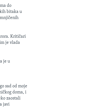
ama do
kih bitaka u
umnjičenih
rora. Kritičari
im je vlada
a je u
ego sad od moje
ničkog doma, i
eko zaostali
 javi