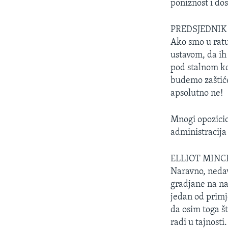
poniznost i do
PREDSJEDNIK
Ako smo u ratu
ustavom, da ih 
pod stalnom kon
budemo zaštićen
apsolutno ne!
Mnogi opozicio
administracija
ELLIOT MINC
Naravno, nedav
gradjane na nač
jedan od primj
da osim toga št
radi u tajnosti.