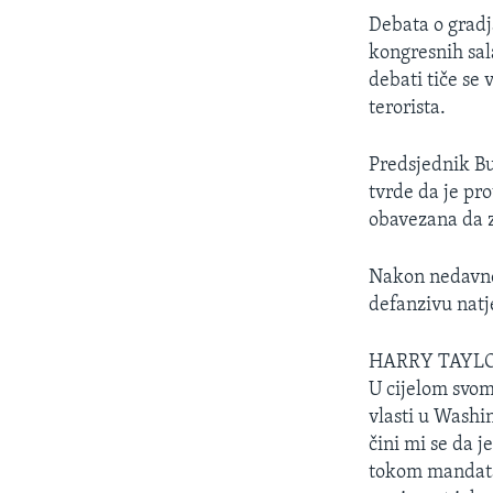
MAGAZIN
Debata o gradj
O GLASU AMERIKE
kongresnih sal
debati tiče se
terorista.
Predsjednik Bus
tvrde da je pr
obavezana da z
Nakon nedavnog
defanzivu natj
HARRY TAYLO
U cijelom svom
vlasti u Washi
čini mi se da j
tokom mandata 