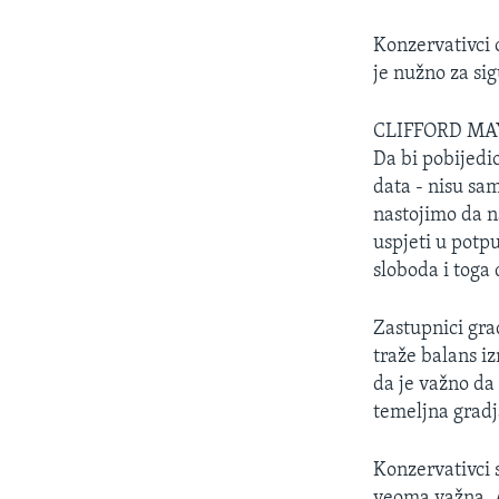
Konzervativci 
je nužno za sig
CLIFFORD MA
Da bi pobijedi
data - nisu sa
nastojimo da n
uspjeti u potp
sloboda i toga
Zastupnici gra
traže balans iz
da je važno da 
temeljna gradj
Konzervativci s
veoma važna. Al