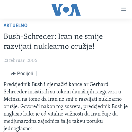
Linkovi
Pređi
na
AKTUELNO
glavni
TV PROGRAM
sadržaj
Bush-Schreder: Iran ne smije
VIDEO
Pređi
razvijati nuklearno oružje!
na
FOTOGRAFIJE DANA
glavnu
23 februar, 2005
VIJESTI
navigaciju
Idi
Podijeli
NAUKA I TEHNOLOGIJA
SJEDINJENE AMERIČKE DRŽAVE
na
SPECIJALNI PROJEKTI
Predsjednik Bush i njemački kancelar Gerhard
BOSNA I HERCEGOVINA
pretragu
Schroeder insistirali su tokom današnjih razgovora u
KORUPCIJA
SVIJET
Meinzu na tome da Iran ne smije razvijati nuklearno
SLOBODA MEDIJA
oružje. Govoreći nakon tog susreta, predsjednik Bush je
naglasio kako je od vitalne važnosti da Iran čuje da
ŽENSKA STRANA
medjunarodna zajednica šalje takvu poruku
IZBJEGLIČKA STRANA
jednoglasno: