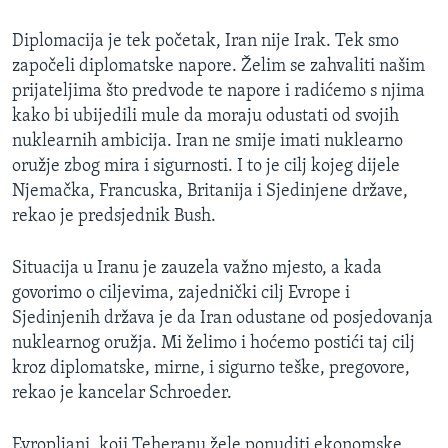
MAGAZIN
Diplomacija je tek početak, Iran nije Irak. Tek smo
O GLASU AMERIKE
započeli diplomatske napore. Želim se zahvaliti našim
prijateljima što predvode te napore i radićemo s njima
Learning English
kako bi ubijedili mule da moraju odustati od svojih
nuklearnih ambicija. Iran ne smije imati nuklearno
PRATITE NAS
oružje zbog mira i sigurnosti. I to je cilj kojeg dijele
Njemačka, Francuska, Britanija i Sjedinjene države,
rekao je predsjednik Bush.
Jezici
Situacija u Iranu je zauzela važno mjesto, a kada
govorimo o ciljevima, zajednički cilj Evrope i
Sjedinjenih država je da Iran odustane od posjedovanja
nuklearnog oružja. Mi želimo i hoćemo postići taj cilj
kroz diplomatske, mirne, i sigurno teške, pregovore,
rekao je kancelar Schroeder.
Evropljani, koji Teheranu žele ponuditi ekonomske