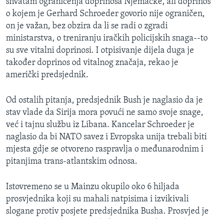
shvatam ograničenja doprinosa Njemačke, ali doprinos
o kojem je Gerhard Schroeder govorio nije ograničen,
on je važan, bez obzira da li se radi o zgradi
ministarstva, o treniranju iračkih policijskih snaga--to
su sve vitalni doprinosi. I otpisivanje dijela duga je
također doprinos od vitalnog značaja, rekao je
američki predsjednik.
Od ostalih pitanja, predsjednik Bush je naglasio da je
stav vlade da Sirija mora povući ne samo svoje snage,
već i tajnu službu iz Libana. Kancelar Schroeder je
naglasio da bi NATO savez i Evropska unija trebali biti
mjesta gdje se otvoreno raspravlja o međunarodnim i
pitanjima trans-atlantskim odnosa.
Istovremeno se u Mainzu okupilo oko 6 hiljada
prosvjednika koji su mahali natpisima i izvikivali
slogane protiv posjete predsjednika Busha. Prosvjed je