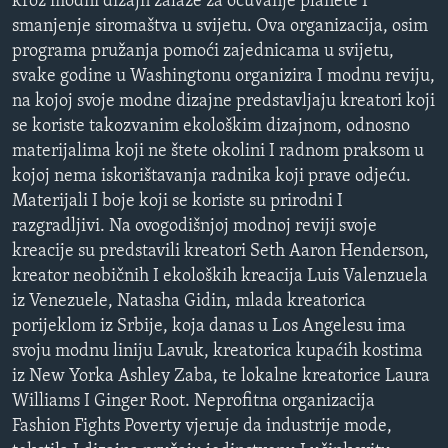
kroz modni dizajn zalaže za očuvanje planete I
MAGAZIN
smanjenje siromaštva u svijetu. Ova organizacija, osim
programa pružanja pomoći zajednicama u svijetu,
O GLASU AMERIKE
svake godine u Washingtonu organizira I modnu reviju,
na kojoj svoje modne dizajne predstavljaju kreatori koji
Learning English
se koriste takozvanim ekološkim dizajnom, odnosno
materijalima koji ne štete okolini I radnom praksom u
PRATITE NAS
kojoj nema iskorištavanja radnika koji prave odjeću.
Materijali I boje koji se koriste su prirodni I
razgradljivi. Na ovogodišnjoj modnoj reviji svoje
kreacije su predstavili kreatori Seth Aaron Henderson,
Jezici
kreator neobičnih I ekoloških kreacija Luis Valenzuela
iz Venezuele, Natasha Gidin, mlada kreatorica
porijeklom iz Srbije, koja danas u Los Angelesu ima
svoju modnu liniju Lavuk, kreatorica kupaćih kostima
iz New Yorka Ashley Zaba, te lokalne kreatorice Laura
Williams I Ginger Root. Neprofitna organizacija
Fashion Fights Poverty vjeruje da industrije mode,