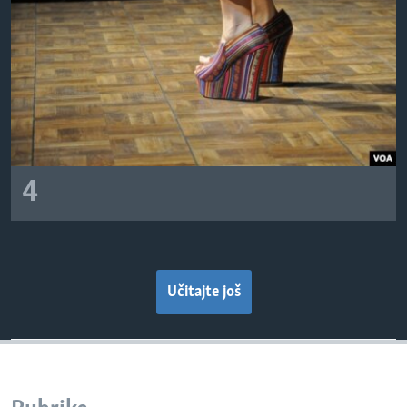
4
Učitajte još