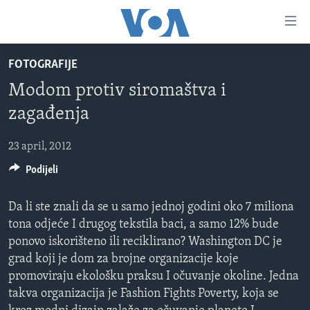
Linkovi
Pređi
na
FOTOGRAFIJE
glavni
TV PROGRAM
sadržaj
Modom protiv siromaštva i
VIDEO
Pređi
zagađenja
na
FOTOGRAFIJE DANA
glavnu
23 april, 2012
VIJESTI
navigaciju
Idi
Podijeli
NAUKA I TEHNOLOGIJA
SJEDINJENE AMERIČKE DRŽAVE
na
SPECIJALNI PROJEKTI
BOSNA I HERCEGOVINA
pretragu
Da li ste znali da se u samo jednoj godini oko 7 miliona
KORUPCIJA
tona odjeće I drugog tekstila baci, a samo 12% bude
SVIJET
ponovo iskorišteno ili reciklirano? Washington DC je
SLOBODA MEDIJA
grad koji je dom za brojne organizacije koje
ŽENSKA STRANA
promoviraju ekološku praksu I očuvanje okoline. Jedna
takva organizacija je Fashion Fights Poverty, koja se
IZBJEGLIČKA STRANA