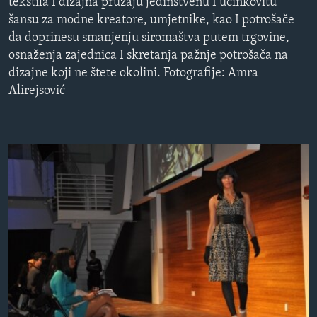
tekstila I dizajna pružaju jedinstvenu I učinkovitu
šansu za modne kreatore, umjetnike, kao I potrošače
da doprinesu smanjenju siromaštva putem trgovine,
osnaženja zajednica I skretanja pažnje potrošača na
dizajne koji ne štete okolini. Fotografije: Amra
Alirejsović