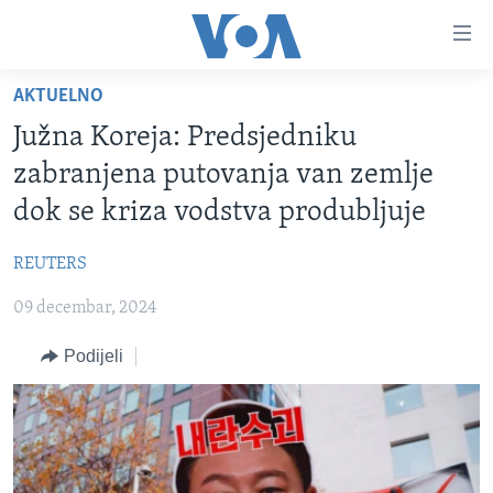
Linkovi
Pređi
na
AKTUELNO
glavni
TV PROGRAM
sadržaj
Južna Koreja: Predsjedniku
VIDEO
Pređi
zabranjena putovanja van zemlje
na
FOTOGRAFIJE DANA
dok se kriza vodstva produbljuje
glavnu
VIJESTI
navigaciju
REUTERS
Idi
NAUKA I TEHNOLOGIJA
SJEDINJENE AMERIČKE DRŽAVE
na
09 decembar, 2024
SPECIJALNI PROJEKTI
BOSNA I HERCEGOVINA
pretragu
KORUPCIJA
Podijeli
SVIJET
SLOBODA MEDIJA
ŽENSKA STRANA
IZBJEGLIČKA STRANA