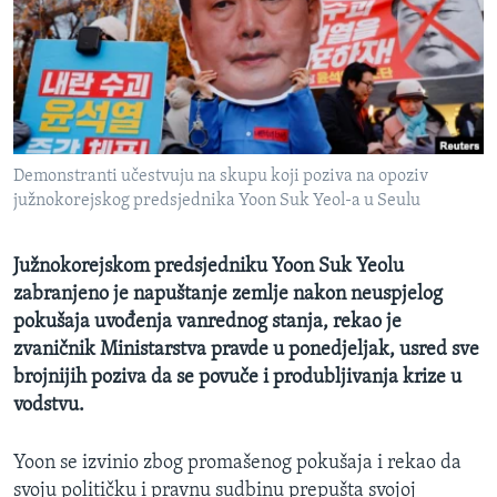
MAGAZIN
O GLASU AMERIKE
Learning English
Demonstranti učestvuju na skupu koji poziva na opoziv
PRATITE NAS
južnokorejskog predsjednika Yoon Suk Yeol-a u Seulu
Južnokorejskom predsjedniku Yoon Suk Yeolu
Jezici
zabranjeno je napuštanje zemlje nakon neuspjelog
pokušaja uvođenja vanrednog stanja, rekao je
zvaničnik Ministarstva pravde u ponedjeljak, usred sve
brojnijih poziva da se povuče i produbljivanja krize u
vodstvu.
Yoon se izvinio zbog promašenog pokušaja i rekao da
svoju političku i pravnu sudbinu prepušta svojoj