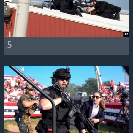
MAGAZIN
O GLASU AMERIKE
Learning English
5
PRATITE NAS
Jezici