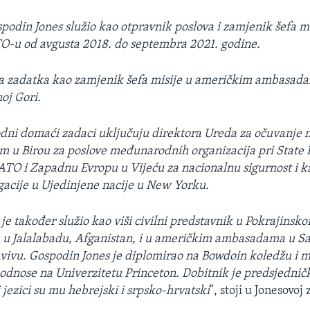
podin Jones služio kao otpravnik poslova i zamjenik šefa mi
O-u od avgusta 2018. do septembra 2021. godine.
dva zadatka kao zamjenik šefa misije u američkim ambasad
oj Gori.
dni domaći zadaci uključuju direktora Ureda za očuvanje m
m u Birou za poslove međunarodnih organizacija pri State
ATO i Zapadnu Evropu u Vijeću za nacionalnu sigurnost i k
acije u Ujedinjene nacije u New Yorku.
 je također služio kao viši civilni predstavnik u Pokrajinsk
 u Jalalabadu, Afganistan, i u američkim ambasadama u Sa
Avivu. Gospodin Jones je diplomirao na Bowdoin koledžu i m
dnose na Univerzitetu Princeton. Dobitnik je predsjednič
 jezici su mu hebrejski i srpsko-hrvatski
", stoji u Jonesovoj