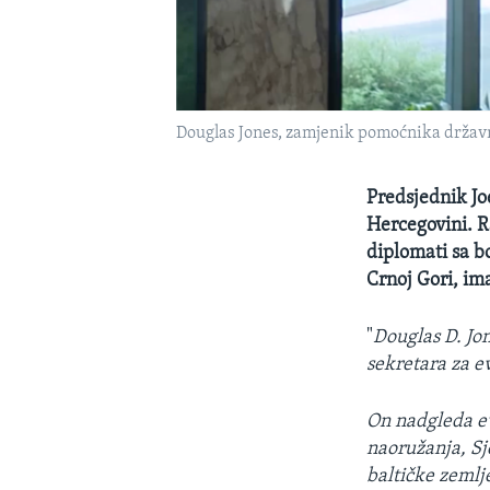
Douglas Jones, zamjenik pomoćnika državno
Predsjednik Jo
Hercegovini. R
diplomati sa b
Crnoj Gori, im
"
Douglas D. Jo
sekretara za e
On nadgleda e
naoružanja, Sj
baltičke zemlje