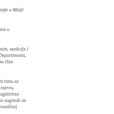
sije u Misiji
ama u
ira, sankcija i
 Departmentu,
ao član
om timu za
rajevu,
agistrirao
ke nagrade za
 zvaničnoj