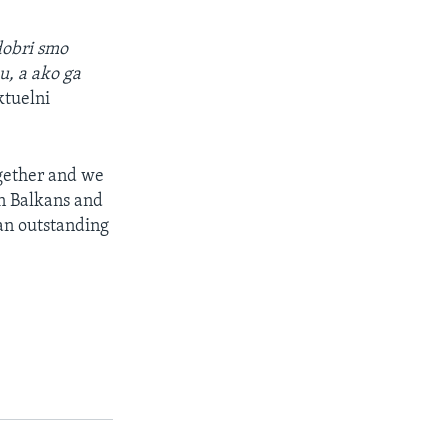
dobri smo
u, a ako ga
ktuelni
ogether and we
rn Balkans and
 an outstanding