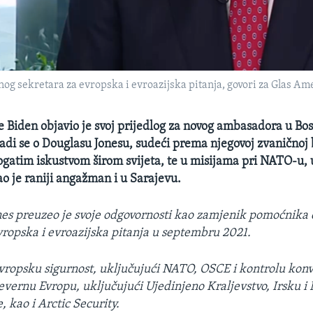
g sekretara za evropska i evroazijska pitanja, govori za Glas Amer
e Biden objavio je svoj prijedlog za novog ambasadora u Bos
adi se o Douglasu Jonesu, sudeći prema njegovoj zvaničnoj b
ogatim iskustvom širom svijeta, te u misijama pri NATO-u, 
ao je raniji angažman i u Sarajevu.
nes preuzeo je svoje odgovornosti kao zamjenik pomoćnika
vropska i evroazijska pitanja u septembru 2021.
vropsku sigurnost, uključujući NATO, OSCE i kontrolu kon
evernu Evropu, uključujući Ujedinjeno Kraljevstvo, Irsku i 
, kao i Arctic Security.