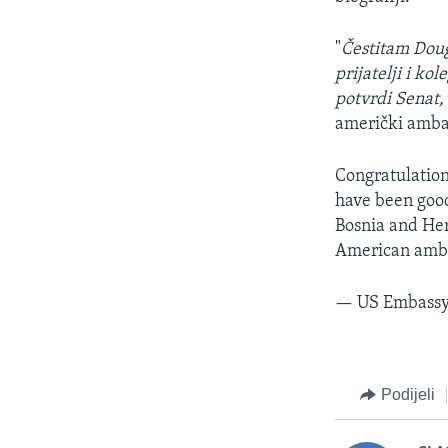
"
Čestitam Doug
prijatelji i k
potvrdi Senat
američki amba
Congratulation
have been good
Bosnia and Her
American amb
— US Embassy
Podijeli