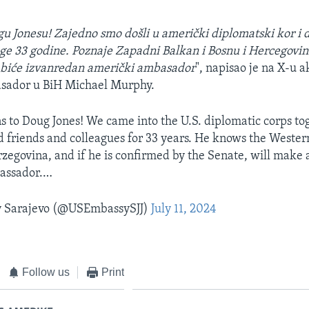
u Jonesu! Zajedno smo došli u američki diplomatski kor i 
olege 33 godine. Poznaje Zapadni Balkan i Bosnu i Hercegovin
, biće izvanredan američki ambasador
", napisao je na X-u a
sador u BiH Michael Murphy.
s to Doug Jones! We came into the U.S. diplomatic corps t
 friends and colleagues for 33 years. He knows the Weste
zegovina, and if he is confirmed by the Senate, will make
assador.…
 Sarajevo (@USEmbassySJJ)
July 11, 2024
Follow us
Print