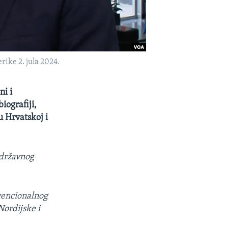
ike 2. jula 2024.
ni i
iografiji,
u Hrvatskoj i
 državnog
vencionalnog
Nordijske i