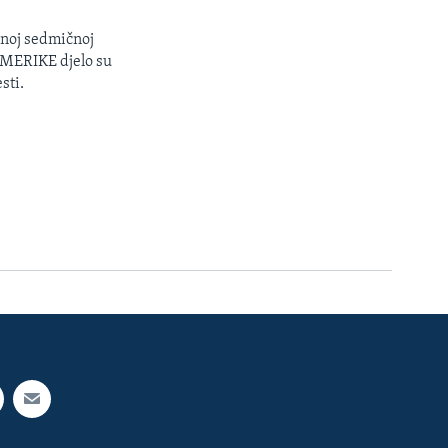
enoj sedmičnoj
 AMERIKE djelo su
sti.