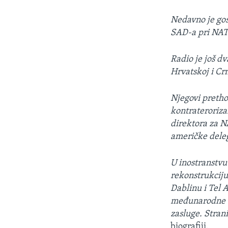
Nedavno je gos
SAD-a pri NAT
Radio je još 
Hrvatskoj i Crn
Njegovi pretho
kontrateroriza
direktora za N
američke deleg
U inostranstvu
rekonstrukciju
Dablinu i Tel 
međunarodne o
zasluge. Strani
biografiji.