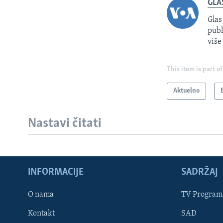
GLA
Glas
publ
više
This item is part of
Aktuelno
Nastavi čitati
INFORMACIJE
SADRŽAJ
Learning English
O nama
TV Program
Kontakt
SAD
PRATITE NAS