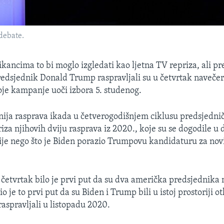
debate.
ncima to bi moglo izgledati kao ljetna TV repriza, ali pr
predsjednik Donald Trump raspravljali su u četvrtak naveče
oje kampanje uoči izbora 5. studenog.
ranija rasprava ikada u četverogodišnjem ciklusu predsjedni
riza njihovih dviju rasprava iz 2020., koje su se dogodile u
je nego što je Biden porazio Trumpovu kandidaturu za nov
 četvrtak bilo je prvi put da su dva američka predsjednik
bio je to prvi put da su Biden i Trump bili u istoj prostoriji o
raspravljali u listopadu 2020.