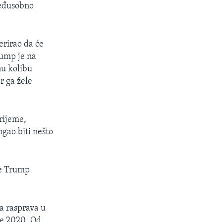
međusobno
erirao da će
rump je na
nu kolibu
r ga žele
vrijeme,
gao biti nešto
je Trump
a rasprava u
ne 2020. Od