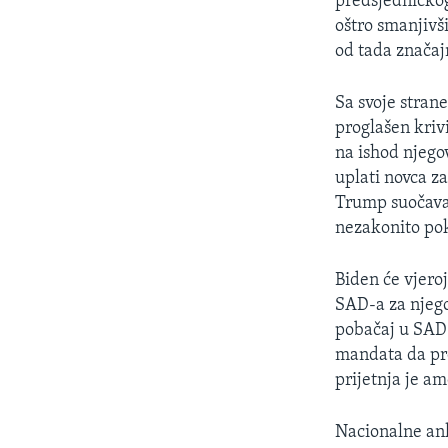
predsjedničkog
oštro smanjivš
od tada značaj
Sa svoje stran
proglašen kriv
na ishod njego
uplati novca za
Trump suočava s
nezakonito pok
Biden će vjero
SAD-a za njego
pobačaj u SAD-
mandata da pro
prijetnja je a
Nacionalne ank