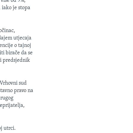
 više od 9%,
 iako je stopa
očinac,
šajem utjecaja
ncije o tajnoj
ti birače da se
ši predsjednik
 Vrhovni sud
stavno pravo na
drugog
prijatelja,
 utrci.