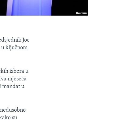
edsjednik Joe
r u ključnom
čkih izbora u
 dva mjeseca
i mandat u
a međusobno
tkako su