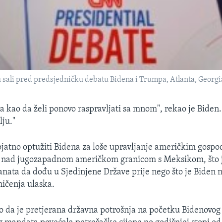
ali pred predsjedničku debatu Bidena i Trumpa, Atlanta, Georgia,
a kao da želi ponovo raspravljati sa mnom", rekao je Biden. 
lju."
jatno optužiti Bidena za loše upravljanje američkim gospo
u nad jugozapadnom američkom granicom s Meksikom, što 
nata da dođu u Sjedinjene Države prije nego što je Biden
ničenja ulaska.
o da je pretjerana državna potrošnja na početku Bidenovog