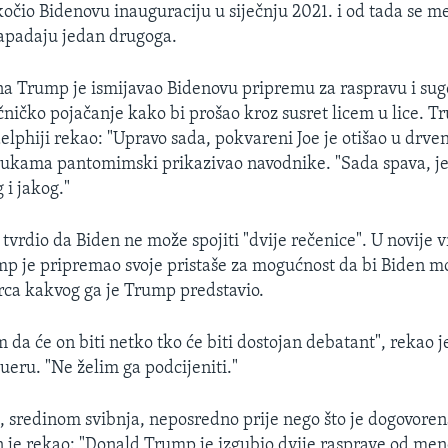
očio Bidenovu inauguraciju u siječnju 2021. i od tada se 
apadaju jedan drugoga.
na Trump je ismijavao Bidenovu pripremu za raspravu i sug
ečničko pojačanje kako bi prošao kroz susret licem u lice. T
elphiji rekao: "Upravo sada, pokvareni Joe je otišao u drve
je rukama pantomimski prikazivao navodnike. "Sada spava, je
 i jakog."
tvrdio da Biden ne može spojiti "dvije rečenice". U novije 
 je pripremao svoje pristaše za mogućnost da bi Biden mo
tarca kakvog ga je Trump predstavio.
m da će on biti netko tko će biti dostojan debatant", rekao 
ueru. "Ne želim ga podcijeniti."
e, sredinom svibnja, neposredno prije nego što je dogovoren
n je rekao: "Donald Trump je izgubio dvije rasprave od me