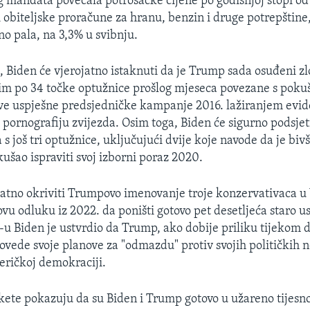
 mandata povećala potrošačke cijene po godišnjoj stopi od
i obiteljske proračune za hranu, benzin i druge potrepštine,
no pala, na 3,3% u svibnju.
e, Biden će vjerojatno istaknuti da je Trump sada osuđeni zl
im po 34 točke optužnice prošlog mjeseca povezane s poku
ve uspješne predsjedničke kampanje 2016. lažiranjem evide
 pornografiju zvijezda. Osim toga, Biden će sigurno podsjeti
 još tri optužnice, uključujući dvije koje navode da je biv
ušao ispraviti svoj izborni poraz 2020.
jatno okriviti Trumpovo imenovanje troje konzervativaca u
vu odluku iz 2022. da poništi gotovo pet desetljeća staro u
u Biden je ustvrdio da Trump, ako dobije priliku tijekom 
vede svoje planove za "odmazdu" protiv svojih političkih ne
meričkoj demokraciji.
ete pokazuju da su Biden i Trump gotovo u užareno tijesnoj