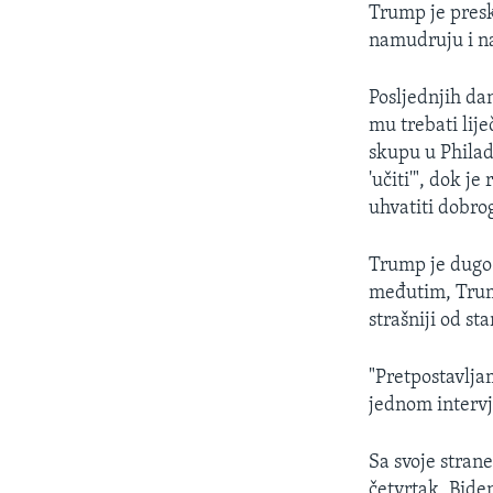
Trump je presk
namudruju i n
Posljednjih da
mu trebati lij
skupu u Philad
'učiti'", dok 
uhvatiti dobrog
Trump je dugo 
međutim, Trump
strašniji od s
"Pretpostavlja
jednom intervj
Sa svoje stran
četvrtak, Bide