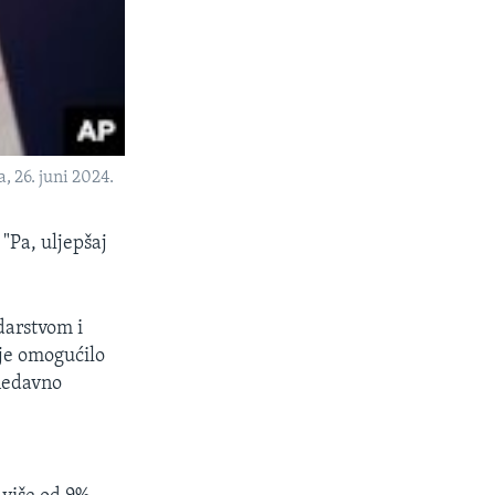
 26. juni 2024.
"Pa, uljepšaj
darstvom i
je omogućilo
 nedavno