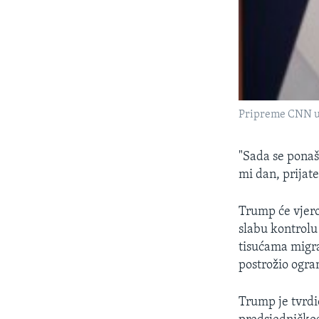
Pripreme CNN u s
"Sada se ponaš
mi dan, prijate
Trump će vjero
slabu kontrol
tisućama migra
postrožio ogra
Trump je tvrdi