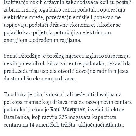
Ispitivanje nekih državnih zakonodavaca koji su postali
zabrinuti zbog toga kako centri podataka opterećuju
električne mreže, povećavaju emisije i ponekad ne
uspijevaju podstaći državne ekonomije, također se
pojavilo kao prijetnja potražnji za električnom
energijom u određenim regijama.
Senat Džordžije je prošlog mjeseca izglasao suspenziju
nekih poreznih olakšica za centre podataka, rekavši da
preduzeća nisu uspjela otvoriti dovoljno radnih mjesta
da stimulišu ekonomiju države.
Ta odluka je bila "žalosna", ali neće biti dovoljna da
potkopa mamac koji država ima za razvoj novih centara
podataka", rekao je
Raul Martynek
, izvršni direktor
DataBanka, koji razvija 225 megavata kapaciteta
centara na 14 američkih tržišta, uključujući Atlantu.