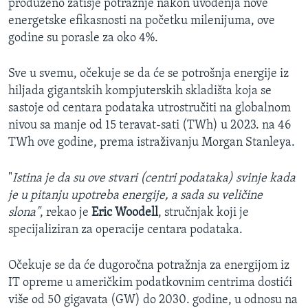
produženo zatišje potražnje nakon uvođenja nove
energetske efikasnosti na početku milenijuma, ove
godine su porasle za oko 4%.
Sve u svemu, očekuje se da će se potrošnja energije iz
hiljada gigantskih kompjuterskih skladišta koja se
sastoje od centara podataka utrostručiti na globalnom
nivou sa manje od 15 teravat-sati (TWh) u 2023. na 46
TWh ove godine, prema istraživanju Morgan Stanleya.
"
Istina je da su ove stvari (centri podataka) svinje kada
je u pitanju upotreba energije, a sada su veličine
slona"
, rekao je
Eric Woodell
, stručnjak koji je
specijaliziran za operacije centara podataka.
Očekuje se da će dugoročna potražnja za energijom iz
IT opreme u američkim podatkovnim centrima dostići
više od 50 gigavata (GW) do 2030. godine, u odnosu na