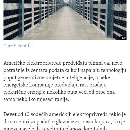
MAGAZIN
O GLASU AMERIKE
Learning English
Core Scientific
PRATITE NAS
Američke elektroprivrede predviđaju plimni val nove
potražnje iz centara podataka koji napajaju tehnologiju
Jezici
poput generativne umjetne inteligencije, a neke
energetske kompanije predviđaju rast prodaje
električne energije nekoliko puta veći od procjena
samo nekoliko mjeseci ranije.
Devet od 10 vodećih američkih elektroprivreda reklo je
da su centri za podatke glavni izvor rasta kupaca, što je
mnoge navelo da revidiraju planove kapitalnih