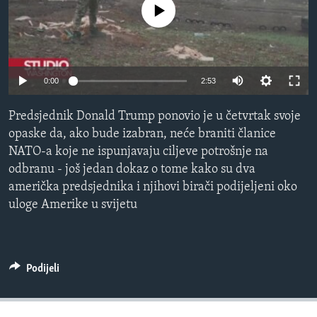
No media source currently available
MAGAZIN
O GLASU AMERIKE
Learning English
0:00
2:53
PRATITE NAS
Predsjednik Donald Trump ponovio je u četvrtak svoje
opaske da, ako bude izabran, neće braniti članice
NATO-a koje ne ispunjavaju ciljeve potrošnje na
odbranu - još jedan dokaz o tome kako su dva
Jezici
američka predsjednika i njihovi birači podijeljeni oko
uloge Amerike u svijetu
Podijeli