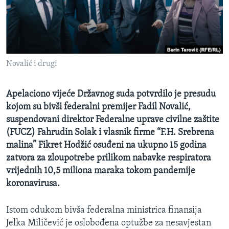
MAGAZIN
O GLASU AMERIKE
Learning English
Novalić i drugi
PRATITE NAS
Apelaciono vijeće Državnog suda potvrdilo je presudu
kojom su bivši federalni premijer Fadil Novalić,
suspendovani direktor Federalne uprave civilne zaštite
Jezici
(FUCZ) Fahrudin Solak i vlasnik firme “F.H. Srebrena
malina” Fikret Hodžić osuđeni na ukupno 15 godina
zatvora za zloupotrebe prilikom nabavke respiratora
vrijednih 10,5 miliona maraka tokom pandemije
koronavirusa.
Istom odukom bivša federalna ministrica finansija
Jelka Miličević je oslobođena optužbe za nesavjestan