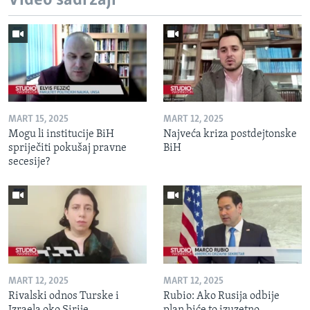
Video sadržaji
MART 15, 2025
MART 12, 2025
Mogu li institucije BiH
Najveća kriza postdejtonske
spriječiti pokušaj pravne
BiH
secesije?
MART 12, 2025
MART 12, 2025
Rivalski odnos Turske i
Rubio: Ako Rusija odbije
Izraela oko Sirije
plan biće to izuzetno