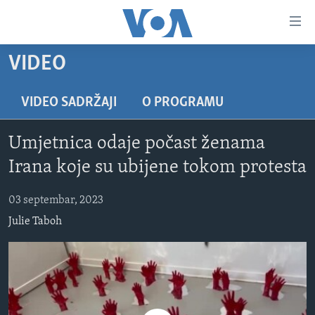
Linkovi
Pređi
na
VIDEO
glavni
TV PROGRAM
sadržaj
VIDEO
Pređi
VIDEO SADRŽAJI
O PROGRAMU
na
FOTOGRAFIJE DANA
glavnu
Umjetnica odaje počast ženama
VIJESTI
navigaciju
Irana koje su ubijene tokom protesta
Idi
NAUKA I TEHNOLOGIJA
SJEDINJENE AMERIČKE DRŽAVE
na
03 septembar, 2023
SPECIJALNI PROJEKTI
BOSNA I HERCEGOVINA
pretragu
Julie Taboh
KORUPCIJA
SVIJET
SLOBODA MEDIJA
ŽENSKA STRANA
IZBJEGLIČKA STRANA