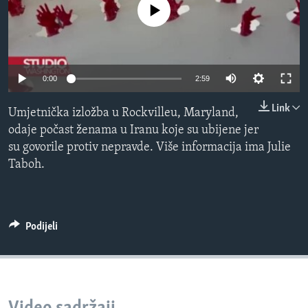
No media source currently available
MAGAZIN
O GLASU AMERIKE
Learning English
0:00
2:59
Link
PRATITE NAS
Umjetnička izložba u Rockvilleu, Maryland,
odaje počast ženama u Iranu koje su ubijene jer
su govorile protiv nepravde. Više informacija ima Julie
Taboh.
Jezici
Podijeli