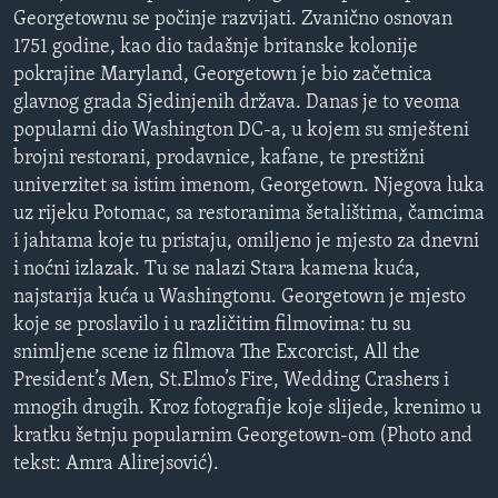
Georgetownu se počinje razvijati. Zvanično osnovan
MAGAZIN
1751 godine, kao dio tadašnje britanske kolonije
O GLASU AMERIKE
pokrajine Maryland, Georgetown je bio začetnica
glavnog grada Sjedinjenih država. Danas je to veoma
Learning English
popularni dio Washington DC-a, u kojem su smješteni
brojni restorani, prodavnice, kafane, te prestižni
PRATITE NAS
univerzitet sa istim imenom, Georgetown. Njegova luka
uz rijeku Potomac, sa restoranima šetalištima, čamcima
i jahtama koje tu pristaju, omiljeno je mjesto za dnevni
i noćni izlazak. Tu se nalazi Stara kamena kuća,
Jezici
najstarija kuća u Washingtonu. Georgetown je mjesto
koje se proslavilo i u različitim filmovima: tu su
snimljene scene iz filmova The Excorcist, All the
President’s Men, St.Elmo’s Fire, Wedding Crashers i
mnogih drugih. Kroz fotografije koje slijede, krenimo u
kratku šetnju popularnim Georgetown-om (Photo and
tekst: Amra Alirejsović).