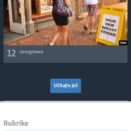
12
Georgetown
Učitajte još
Rubrike