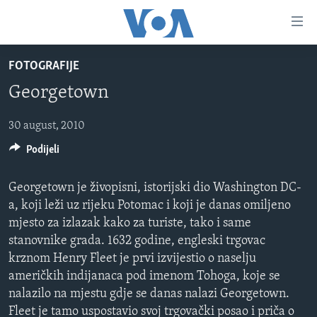
Linkovi
Pređi
na
FOTOGRAFIJE
glavni
TV PROGRAM
sadržaj
Georgetown
VIDEO
Pređi
na
FOTOGRAFIJE DANA
30 august, 2010
glavnu
Podijeli
VIJESTI
navigaciju
Idi
NAUKA I TEHNOLOGIJA
SJEDINJENE AMERIČKE DRŽAVE
Georgetown je živopisni, istorijski dio Washington DC-
na
SPECIJALNI PROJEKTI
BOSNA I HERCEGOVINA
a, koji leži uz rijeku Potomac i koji je danas omiljeno
pretragu
mjesto za izlazak kako za turiste, tako i same
KORUPCIJA
SVIJET
stanovnike grada. 1632 godine, engleski trgovac
SLOBODA MEDIJA
krznom Henry Fleet je prvi izvijestio o naselju
američkih indijanaca pod imenom Tohoga, koje se
ŽENSKA STRANA
nalazilo na mjestu gdje se danas nalazi Georgetown.
IZBJEGLIČKA STRANA
Fleet je tamo uspostavio svoj trgovački posao i priča o