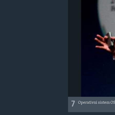
7
Operativni sistem OS