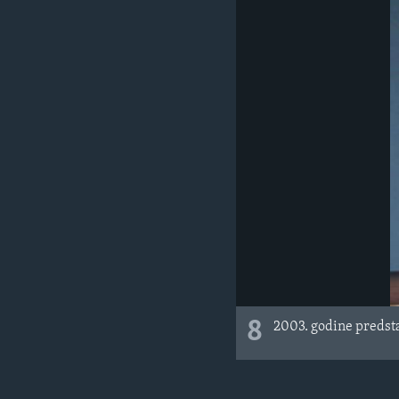
8
2003. godine predsta