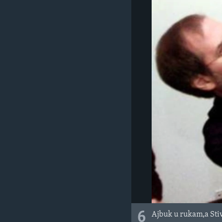
6
Ajbuk u rukam,a Sti