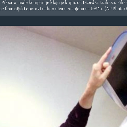
 Piksara, male kompanije kloju je kupio od Džordža Luikasa. Piksar
se finansijski oporavi nakon niza neuspjeha na tržištu (AP Photo