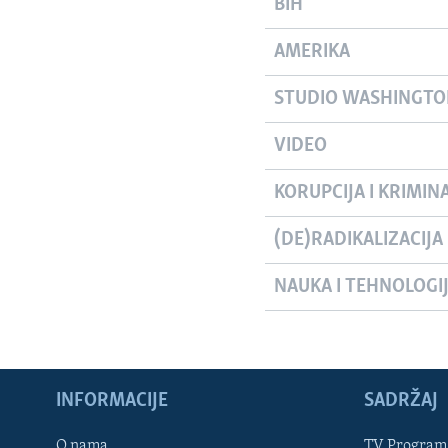
BIH
AMERIKA
STUDIO WASHINGT
VIDEO
KORUPCIJA I KRIMIN
(DE)RADIKALIZACIJA
NAUKA I TEHNOLOGI
INFORMACIJE
SADRŽAJ
Learning English
O nama
TV Program