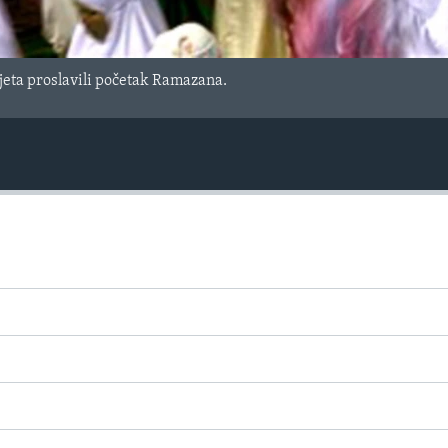
jeta proslavili početak Ramazana.