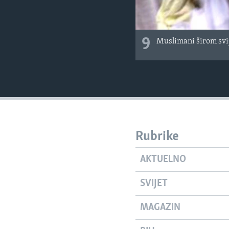
9
Muslimani širom svi
Rubrike
AKTUELNO
SVIJET
MAGAZIN