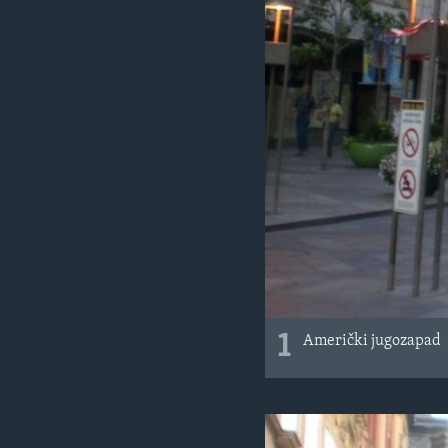
1
Američki jugozapad