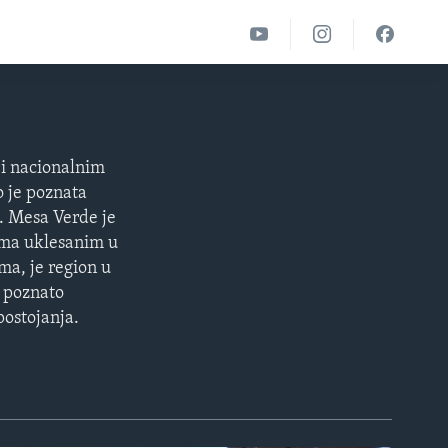
 i nacionalnim
 je poznata
a. Mesa Verde je
ama uklesanim u
ma, je region u
, poznato
postojanja.