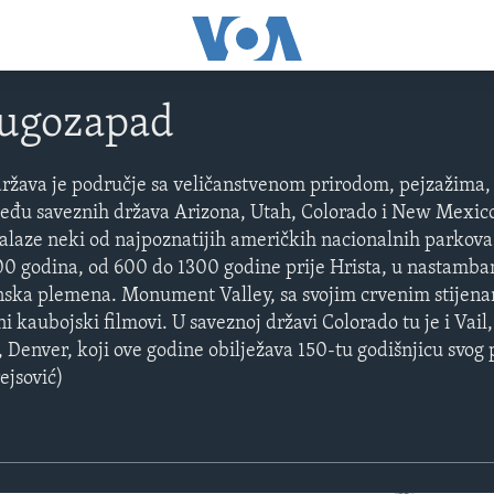
jugozapad
ržava je područje sa veličanstvenom prirodom, pejzažima,
eđu saveznih država Arizona, Utah, Colorado i New Mexico
e nalaze neki od najpoznatijih američkih nacionalnih parkov
00 godina, od 600 do 1300 godine prije Hrista, u nastamb
anska plemena. Monument Valley, sa svojim crvenim stijena
i kaubojski filmovi. U saveznoj državi Colorado tu je i Vail
ad, Denver, koji ove godine obilježava 150-tu godišnjicu svog 
ejsović)