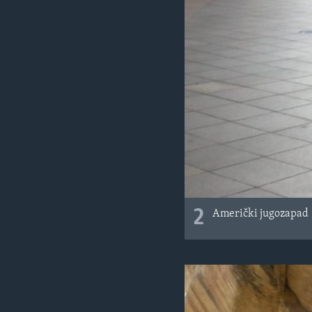
2
Američki jugozapad