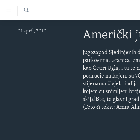
Linkovi
Pređi
na
Pretraživač
TV PROGRAM
glavni
01 april, 2010
Američki 
sadržaj
VIDEO
Pređi
FOTOGRAFIJE DANA
Jugozapad Sjedinjenih d
na
parkovima. Granica izm
glavnu
VIJESTI
kao Četiri Ugla, i tu s
navigaciju
NAUKA I TEHNOLOGIJA
SJEDINJENE AMERIČKE DRŽAVE
područje na kojem su 7
Idi
stijenama živjela indij
na
SPECIJALNI PROJEKTI
BOSNA I HERCEGOVINA
kojem su snimljeni brojn
pretragu
KORUPCIJA
SVIJET
skijalište, te glavni gr
SLOBODA MEDIJA
(Foto & tekst: Amra Alir
ŽENSKA STRANA
IZBJEGLIČKA STRANA