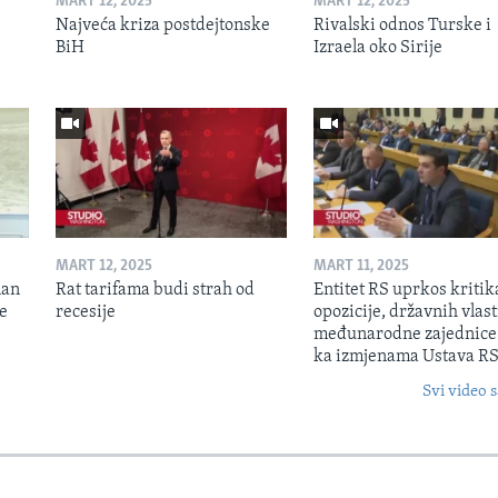
MART 12, 2025
MART 12, 2025
Najveća kriza postdejtonske
Rivalski odnos Turske i
BiH
Izraela oko Sirije
MART 12, 2025
MART 11, 2025
lan
Rat tarifama budi strah od
Entitet RS uprkos kriti
je
recesije
opozicije, državnih vlasti
međunarodne zajednice
ka izmjenama Ustava R
Svi video s