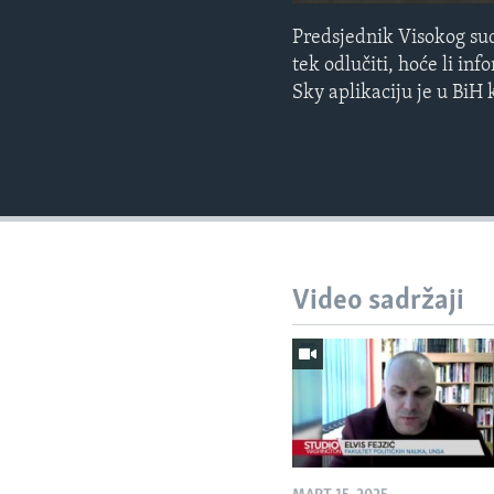
Predsjednik Visokog sud
tek odlučiti, hoće li in
Sky aplikaciju je u BiH 
Video sadržaji