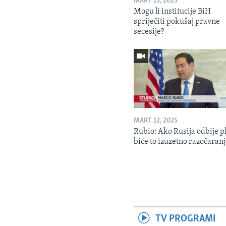
MART 15, 2025
Mogu li institucije BiH
spriječiti pokušaj pravne
secesije?
MART 12, 2025
Rubio: Ako Rusija odbije p
biće to izuzetno razočaran
TV PROGRAMI