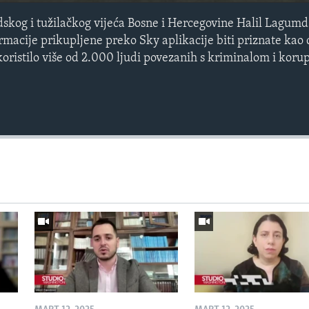
skog i tužilačkog vijeća Bosne i Hercegovine Halil Lagumdž
formacije prikupljene preko Sky aplikacije biti priznate kao
koristilo više od 2.000 ljudi povezanih s kriminalom i koru