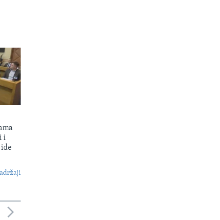
kama
 i
 ide
S
adržaji