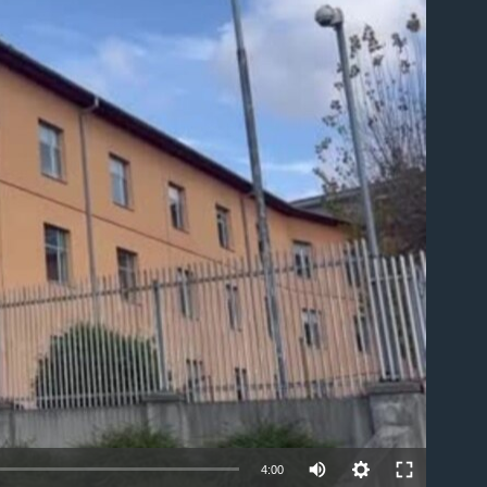
able
4:00