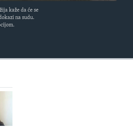
ija kaže da će se
EMBED
 dokazi na sudu.
pcijom.