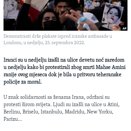
MAGAZIN
O GLASU AMERIKE
Learning English
Demonstranti drže plakate ispred iranske ambasade u
Londonu, u nedjelju, 25. septembra 2022.
PRATITE NAS
Iranci su u nedjelju izašli na ulice devetu noć zaredom
u nedjelju kako bi protestirali zbog smrti Mahse Amini
Jezici
ranije ovog mjeseca dok je bila u pritvoru teheranske
policije za moral.
U znak solidarnosti sa ženama Irana, održani su
protesti širom svijeta. Ljudi su izašli na ulice u Atini,
Berlinu, Briselu, Istanbulu, Madridu, New Yorku,
Parizu...