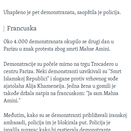
Uhapšeno je pet demonstranata, saopštila je policija.
Francuska
Oko 4.000 demonstranata okupilo se drugi dan u
Parizu u znak protesta zbog smrti Mahse Amini.
Demonstracije su počele mirno na trgu Trocadero u
centru Pariza. Neki demonstranti uzvikivali su "Smrt
Islamskoj Republici" i slogane protiv vrhovnog vođe
ajatolaha Alija Khameneija. Jedna žena u gomili je
takođe držala natpis na francuskom: "Ja sam Mahsa
Amini."
Međutim, kako su se demonstranti približavali iranskoj
ambasadi, policija im je blokirala put. Policija je
ispalila suzavac kako bi rastjerala demonstrante.