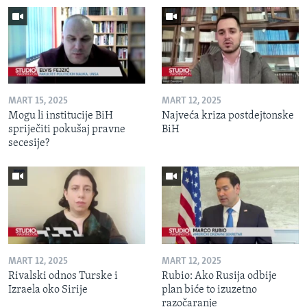
MART 15, 2025
MART 12, 2025
Mogu li institucije BiH
Najveća kriza postdejtonske
spriječiti pokušaj pravne
BiH
secesije?
MART 12, 2025
MART 12, 2025
Rivalski odnos Turske i
Rubio: Ako Rusija odbije
Izraela oko Sirije
plan biće to izuzetno
razočaranje