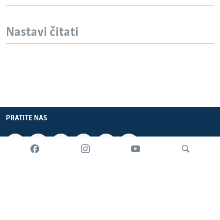
Nastavi čitati
PRATITE NAS
INFORMACIJE
SADRŽAJ
Pretraživač