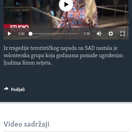
No media source currently available
MAGAZIN
O GLASU AMERIKE
Learning English
0:00
2:36
PRATITE NAS
Iz tragedije terorističkog napada na SAD nastala je
volonterska grupa koja godinama pomaže ugroženim
ljudima širom svijeta.
Jezici
Podijeli
Video sadržaji