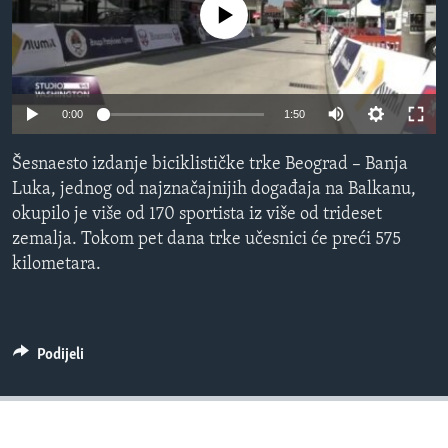
No media source currently available
MAGAZIN
O GLASU AMERIKE
Learning English
0:00
1:50
PRATITE NAS
Šesnaesto izdanje biciklističke trke Beograd – Banja
Luka, jednog od najznačajnijih događaja na Balkanu,
okupilo je više od 170 sportista iz više od trideset
zemalja. Tokom pet dana trke učesnici će preći 575
Jezici
kilometara.
Podijeli