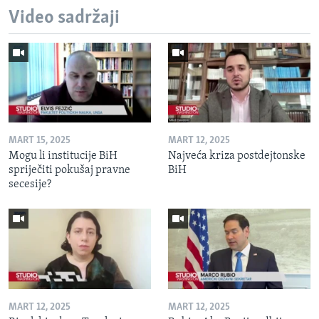
Video sadržaji
MART 15, 2025
MART 12, 2025
Mogu li institucije BiH
Najveća kriza postdejtonske
spriječiti pokušaj pravne
BiH
secesije?
MART 12, 2025
MART 12, 2025