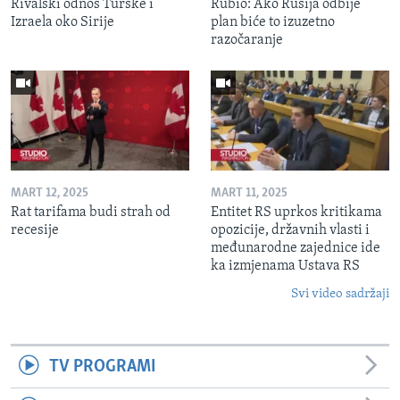
Rivalski odnos Turske i
Rubio: Ako Rusija odbije
Izraela oko Sirije
plan biće to izuzetno
razočaranje
MART 12, 2025
MART 11, 2025
Rat tarifama budi strah od
Entitet RS uprkos kritikama
recesije
opozicije, državnih vlasti i
međunarodne zajednice ide
ka izmjenama Ustava RS
Svi video sadržaji
TV PROGRAMI