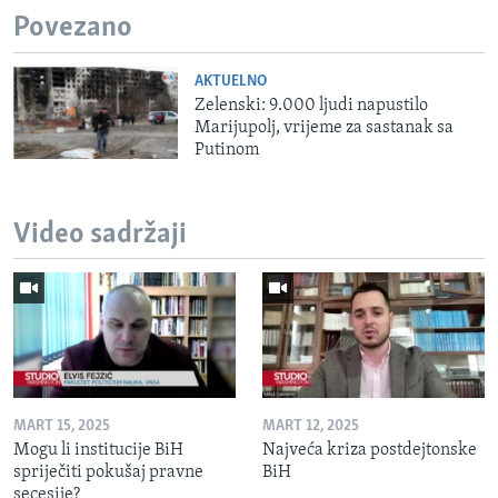
Povezano
AKTUELNO
Zelenski: 9.000 ljudi napustilo
Marijupolj, vrijeme za sastanak sa
Putinom
Video sadržaji
MART 15, 2025
MART 12, 2025
Mogu li institucije BiH
Najveća kriza postdejtonske
spriječiti pokušaj pravne
BiH
secesije?