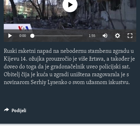
No media source currently available
MAGAZIN
O GLASU AMERIKE
Learning English
0:00
1:55
PRATITE NAS
Ruski raketni napad na nebodernu stambenu zgradu u
Kijevu 14. ožujka prouzročio je više žrtava, a također je
doveo do toga da je gradonačelnik uveo policijski sat.
Obitelj čija je kuća u zgradi uništena razgovarala je s
Jezici
novinarom Serhiy Lysenko o svom užasnom iskustvu.
Podijeli