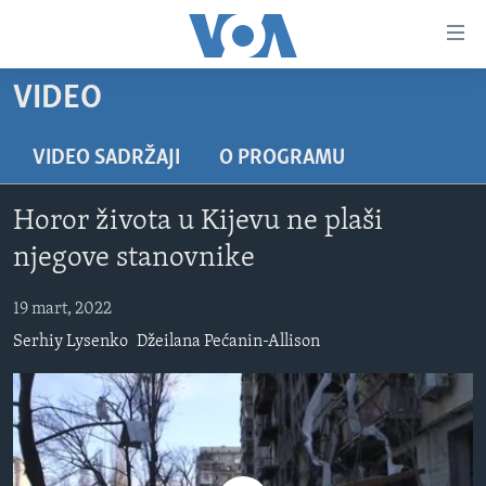
Linkovi
Pređi
na
VIDEO
glavni
TV PROGRAM
sadržaj
VIDEO
Pređi
VIDEO SADRŽAJI
O PROGRAMU
na
FOTOGRAFIJE DANA
glavnu
Horor života u Kijevu ne plaši
VIJESTI
navigaciju
njegove stanovnike
Idi
NAUKA I TEHNOLOGIJA
SJEDINJENE AMERIČKE DRŽAVE
na
19 mart, 2022
SPECIJALNI PROJEKTI
BOSNA I HERCEGOVINA
pretragu
Serhiy Lysenko
Džeilana Pećanin-Allison
KORUPCIJA
SVIJET
SLOBODA MEDIJA
ŽENSKA STRANA
IZBJEGLIČKA STRANA