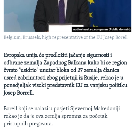
MAGAZIN
O GLASU AMERIKE
Learning English
Belgium, Brussels, high representative of the EU Josep Borell
PRATITE NAS
Evropska unija će predložiti jačanje sigurnosti i
odbrane zemalja Zapadnog Balkana kako bi se region
čvrsto "usidrio" unutar bloka od 27 zemalja članica
Jezici
usred zabrinutosti zbog prijetnji iz Rusije, rekao je u
ponedjeljak visoki predstavnik EU za vanjsku politiku
Josep Borrell.
Borell koji se nalazi u posjeti Sjevernoj Makedoniji
rekao je da je ova zemlja spremna za početak
pristupnih pregovora.