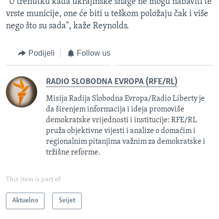
"U trenutku kada ukrajinske snage ne mogu nabaviti te
vrste municije, one će biti u teškom položaju čak i više
nego što su sada", kaže Reynolds.
Podijeli
Follow us
RADIO SLOBODNA EVROPA (RFE/RL)
Misija Radija Slobodna Evropa/Radio Liberty je
da širenjem informacija i ideja promoviše
demokratske vrijednosti i institucije: RFE/RL
pruža objektivne vijesti i analize o domaćim i
regionalnim pitanjima važnim za demokratske i
tržišne reforme.
This item is part of
Aktuelno
Svijet