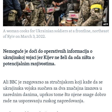
MAGAZIN
O GLASU AMERIKE
Learning English
A woman cooks for Ukrainian soldiers at a frontline, northeast
of Kyiv on March 3, 2022.
PRATITE NAS
Nemoguće je doći do operativnih informacija o
ukrajinskoj vojsci jer Kijev ne želi da oda ništa o
Jezici
potencijalnim ranjivostima.
Ali BBC je razgovarao sa stručnjakom koji kaže da se
ukrajinska vojska suočava sa dva značajna izazova u
narednim danima, uprkos tome što njene snage dobro
rade na usporavanju ruskog napredovanja.