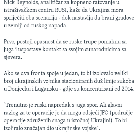
Nick Reynolds, analitičar za kopneno ratovanje u
istraživačkom centru RUSI, kaže da Ukrajina mora
spriječiti oba scenarija - dok nastavlja da brani gradove
u zemlji od ruskog napada.
Prvo, postoji opasnost da se ruske trupe pomaknu sa
juga i uspostave kontakt sa svojim sunarodnicima sa
sjevera.
Ako se dva fronta spoje u jedan, to bi izolovalo veliki
broj ukrajinskih vojnika stacioniranih duž linije sukoba
u Donjecku i Lugansku - gdje su koncentrisani od 2014.
"Trenutno je ruski napredak s juga spor. Ali glavni
razlog za te operacije je da mogu odsjeći JFO (područje
operacije združenih snaga u istočnoj Ukrajini). To bi
izoliralo značajan dio ukrajinske vojske".