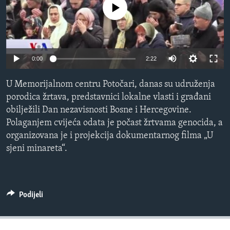
No media source currently available
MAGAZIN
O GLASU AMERIKE
Learning English
0:00
2:22
PRATITE NAS
U Memorijalnom centru Potočari, danas su udruženja
porodica žrtava, predstavnici lokalne vlasti i građani
obilježili Dan nezavisnosti Bosne i Hercegovine.
Polaganjem cvijeća odata je počast žrtvama genocida, a
Jezici
organizovana je i projekcija dokumentarnog filma „U
sjeni minareta“.
Podijeli