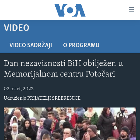
Linkovi
Pređi
na
VIDEO
glavni
TV PROGRAM
sadržaj
VIDEO
Pređi
VIDEO SADRŽAJI
O PROGRAMU
na
FOTOGRAFIJE DANA
glavnu
Dan nezavisnosti BiH obilježen u
VIJESTI
navigaciju
Memorijalnom centru Potočari
Idi
NAUKA I TEHNOLOGIJA
SJEDINJENE AMERIČKE DRŽAVE
na
02 mart, 2022
SPECIJALNI PROJEKTI
BOSNA I HERCEGOVINA
pretragu
Udruženje PRIJATELJI SREBRENICE
KORUPCIJA
SVIJET
SLOBODA MEDIJA
ŽENSKA STRANA
IZBJEGLIČKA STRANA