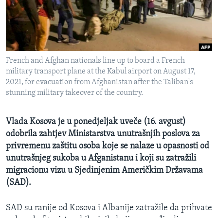
MAGAZIN
O GLASU AMERIKE
Learning English
French and Afghan nationals line up to board a French
military transport plane at the Kabul airport on August 17,
PRATITE NAS
2021, for evacuation from Afghanistan after the Taliban's
stunning military takeover of the country.
Vlada Kosova je u ponedjeljak uveče (16. avgust)
Jezici
odobrila zahtjev Ministarstva unutrašnjih poslova za
privremenu zaštitu osoba koje se nalaze u opasnosti od
unutrašnjeg sukoba u Afganistanu i koji su zatražili
migracionu vizu u Sjedinjenim Američkim Državama
(SAD).
SAD su ranije od Kosova i Albanije zatražile da prihvate