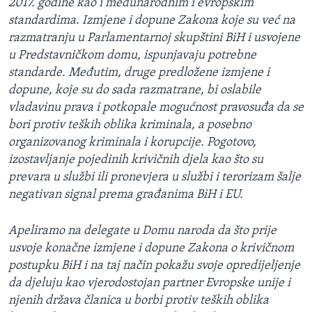
2017. godine kao i međunarodnim i evropskim
standardima. Izmjene i dopune Zakona koje su već na
razmatranju u Parlamentarnoj skupštini BiH i usvojene
u Predstavničkom domu, ispunjavaju potrebne
standarde. Međutim, druge predložene izmjene i
dopune, koje su do sada razmatrane, bi oslabile
vladavinu prava i potkopale mogućnost pravosuđa da se
bori protiv teških oblika kriminala, a posebno
organizovanog kriminala i korupcije. Pogotovo,
izostavljanje pojedinih krivičnih djela kao što su
prevara u službi ili pronevjera u službi i terorizam šalje
negativan signal prema građanima BiH i EU.
Apeliramo na delegate u Domu naroda da što prije
usvoje konačne izmjene i dopune Zakona o krivičnom
postupku BiH i na taj način pokažu svoje opredijeljenje
da djeluju kao vjerodostojan partner Evropske unije i
njenih država članica u borbi protiv teških oblika