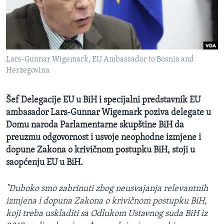
MAGAZIN
O GLASU AMERIKE
Learning English
Lars-Gunnar Wigemark, EU Ambassador to Bosnia and
Herzegovina
PRATITE NAS
Šef Delegacije EU u BiH i specijalni predstavnik EU
ambasador Lars-Gunnar Wigemark poziva delegate u
Domu naroda Parlamentarne skupštine BiH da
Jezici
preuzmu odgovornost i usvoje neophodne izmjene i
dopune Zakona o krivičnom postupku BiH, stoji u
saopćenju EU u BiH.
"Duboko smo zabrinuti zbog neusvajanja relevantnih
izmjena i dopuna Zakona o krivičnom postupku BiH,
koji treba uskladiti sa Odlukom Ustavnog suda BiH iz