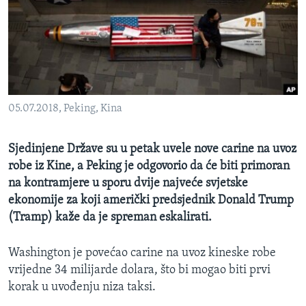
MAGAZIN
O GLASU AMERIKE
Learning English
05.07.2018, Peking, Kina
PRATITE NAS
Sjedinjene Države su u petak uvele nove carine na uvoz
robe iz Kine, a Peking je odgovorio da će biti primoran
Jezici
na kontramjere u sporu dvije najveće svjetske
ekonomije za koji američki predsjednik Donald Trump
(Tramp) kaže da je spreman eskalirati.
Washington je povećao carine na uvoz kineske robe
vrijedne 34 milijarde dolara, što bi mogao biti prvi
korak u uvođenju niza taksi.