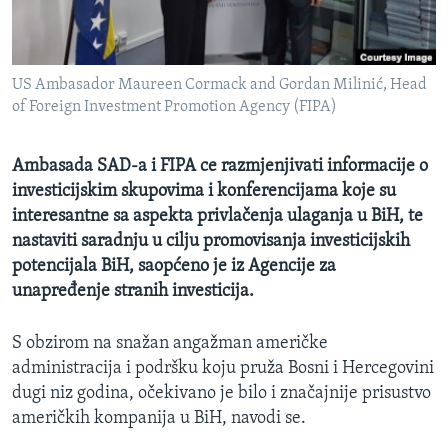
MAGAZIN
O GLASU AMERIKE
US Ambasador Maureen Cormack and Gordan Milinić, Head
Learning English
of Foreign Investment Promotion Agency (FIPA)
PRATITE NAS
Ambasada SAD-a i FIPA ce razmjenjivati informacije o
investicijskim skupovima i konferencijama koje su
interesantne sa aspekta privlačenja ulaganja u BiH, te
nastaviti saradnju u cilju promovisanja investicijskih
Jezici
potencijala BiH, saopćeno je iz Agencije za
unapređenje stranih investicija.
S obzirom na snažan angažman američke
administracija i podršku koju pruža Bosni i Hercegovini
dugi niz godina, očekivano je bilo i značajnije prisustvo
američkih kompanija u BiH, navodi se.