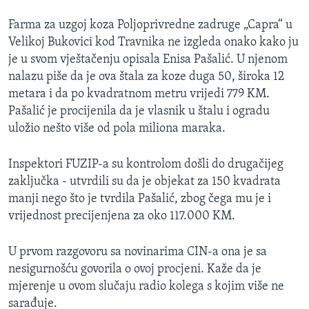
Farma za uzgoj koza Poljoprivredne zadruge „Capra“ u
Velikoj Bukovici kod Travnika ne izgleda onako kako ju
je u svom vještačenju opisala Enisa Pašalić. U njenom
nalazu piše da je ova štala za koze duga 50, široka 12
metara i da po kvadratnom metru vrijedi 779 KM.
Pašalić je procijenila da je vlasnik u štalu i ogradu
uložio nešto više od pola miliona maraka.
Inspektori FUZIP-a su kontrolom došli do drugačijeg
zaključka - utvrdili su da je objekat za 150 kvadrata
manji nego što je tvrdila Pašalić, zbog čega mu je i
vrijednost precijenjena za oko 117.000 KM.
U prvom razgovoru sa novinarima CIN-a ona je sa
nesigurnošću govorila o ovoj procjeni. Kaže da je
mjerenje u ovom slučaju radio kolega s kojim više ne
sarađuje.