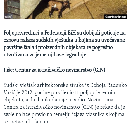
MAGAZIN
O GLASU AMERIKE
Learning English
Poljoprivrednici u Federaciji BiH su dobijali poticaje na
osnovu nalaza sudskih vještaka u kojima su uvećavane
PRATITE NAS
površine štala i proizvodnih objekata te pogrešno
utvrđivano vrijeme njihove izgradnje.
Piše: Centar za istraživačko novinarstvo (CIN)
Jezici
Sudski vještak arhitektonske struke iz Doboja Radenko
Vasić je 2012. godine procijenio 11 poljoprivrednih
objekata, a da ih nikada nije ni vidio. Novinarima
Centra za istraživačko novinarstvo (CIN) je rekao da je
svoje nalaze pravio na temelju izjava vlasnika s kojima
se sretao u kafanama.