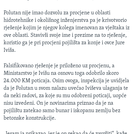
Polutan nije imao dozvolu za procjene u oblasti
hidrotehnike i okolišnog inženjerstva pa je krivotvorio
rješenje kojim je njegov kolega imenovan za vještaka iz
ove oblasti. Stavivši svoje ime i prezime na to rješenje,
koristio ga je pri procjeni pojilišta za konje i ovce Jure
Iviša.
Falsifikovano rješenje je priloženo uz procjenu, a
Ministarstvo je Ivišu na osnovu toga odobrilo skoro
24.000 KM poticaja. Osim ovoga, inspekcija je uvidjela
da je Polutan u svom nalazu uvećao Iviševa ulaganja te
da neki radovi, za koje su mu odobreni poticaji, uopće
nisu izvedeni. On je novinarima priznao da je na
pojilištu zatekao samo bunar i iskopanu zemlju bez
betonske konstrukcije.
„Jesam ja prikazao, jer je on rekao da će završiti“, kaže