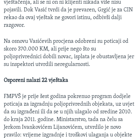
vještačenja, ali se ni on ni klijenti nikada više nisu
pojavili. Dok Vasić tvrdi da je prevaren, Grgić je za CIN
rekao da ovaj vještak ne govori istinu, odbivši dalji
razgovor.
Na osnovu Vasićevih procjena odobreni su poticaji od
skoro 370.000 KM, ali prije nego što su
poljoprivrednici dobili novac, isplata je obustavljena jer
su inspektori utvrdili neregularnosti.
Osporeni nalazi 22 vještaka
FMPVŠ je prije šest godina pokrenuo program dodjele
poticaja za izgradnju poljoprivrednih objekata, uz uvjet
da su izgrađeni ili da se u njih ulagalo od sredine 2010.
do kraja 2011. godine. Ministarstvo, tada na čelu sa
Jerkom Ivankovićem Lijanovićem, utvrdilo je novo
pravilo: vrijeme izgradnje i troškovi ulaganja u objekte