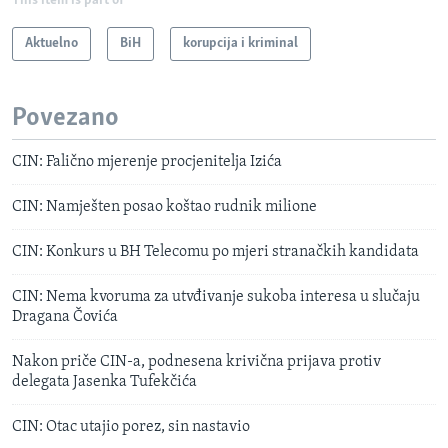
This item is part of
Aktuelno
BiH
korupcija i kriminal
Povezano
CIN: Falično mjerenje procjenitelja Izića
CIN: Namješten posao koštao rudnik milione
CIN: Konkurs u BH Telecomu po mjeri stranačkih kandidata
CIN: Nema kvoruma za utvđivanje sukoba interesa u slučaju
Dragana Čovića
Nakon priče CIN-a, podnesena krivična prijava protiv
delegata Jasenka Tufekčića
CIN: Otac utajio porez, sin nastavio