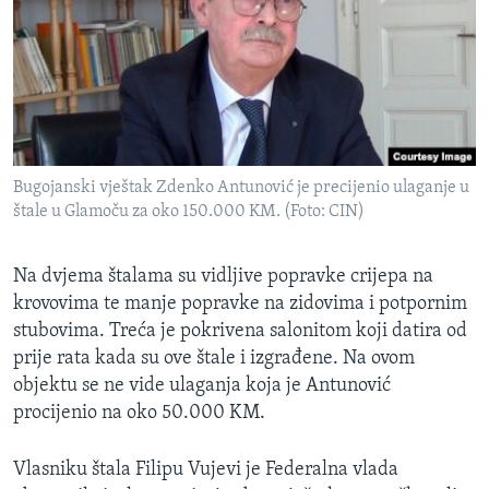
Bugojanski vještak Zdenko Antunović je precijenio ulaganje u
štale u Glamoču za oko 150.000 KM. (Foto: CIN)
Na dvjema štalama su vidljive popravke crijepa na
krovovima te manje popravke na zidovima i potpornim
stubovima. Treća je pokrivena salonitom koji datira od
prije rata kada su ove štale i izgrađene. Na ovom
objektu se ne vide ulaganja koja je Antunović
procijenio na oko 50.000 KM.
Vlasniku štala Filipu Vujevi je Federalna vlada