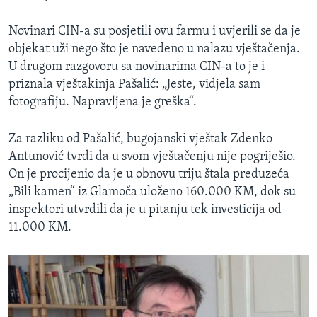
Novinari CIN-a su posjetili ovu farmu i uvjerili se da je
objekat uži nego što je navedeno u nalazu vještačenja.
U drugom razgovoru sa novinarima CIN-a to je i
priznala vještakinja Pašalić: „Jeste, vidjela sam
fotografiju. Napravljena je greška“.
Za razliku od Pašalić, bugojanski vještak Zdenko
Antunović tvrdi da u svom vještačenju nije pogriješio.
On je procijenio da je u obnovu triju štala preduzeća
„Bili kamen“ iz Glamoča uloženo 160.000 KM, dok su
inspektori utvrdili da je u pitanju tek investicija od
11.000 KM.