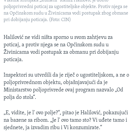
Vlasnik Ribnjaka „Rumeni“ Ramiz Halilović je dobio
poljoprivredni poticaj za ugostiteljske objekte. Protiv njega se
na Općinskom sudu u Živinicama vodi postupak zbog obmane
pri dobijanju poticaja. (Foto: CIN)
Halilović ne vidi ništa sporno u svom zahtjevu za
poticaj, a protiv njega se na Općinskom sudu u
Živinicama vodi postupak za obmanu pri dobijanju
poticaja.
Inspektori su utvrdili da je riječ o ugostiteljskom, a ne o
poljoprivrednom objektu, objašnjavajući da je
Ministarstvo poljoprivrede ovaj program nazvalo „Od
polja do stola“.
„E, vidite, je l' ovo polje?“, pitao je Halilović, pokazujući
na bazene sa ribom. „Je l' ovo tamo sto? Vi uđete tamo i
sjednete, ja izvadim ribu i Vi konzumirate.“