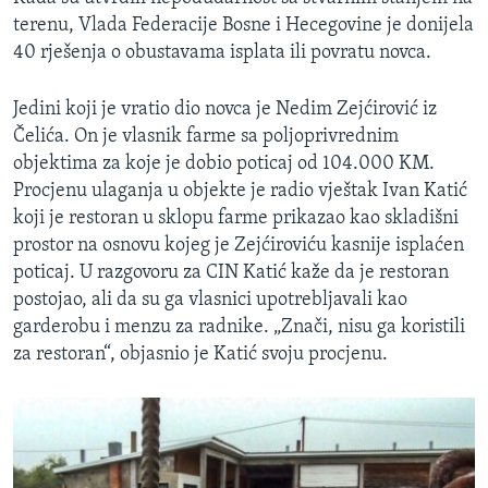
terenu, Vlada Federacije Bosne i Hecegovine je donijela
40 rješenja o obustavama isplata ili povratu novca.
Jedini koji je vratio dio novca je Nedim Zejćirović iz
Čelića. On je vlasnik farme sa poljoprivrednim
objektima za koje je dobio poticaj od 104.000 KM.
Procjenu ulaganja u objekte je radio vještak Ivan Katić
koji je restoran u sklopu farme prikazao kao skladišni
prostor na osnovu kojeg je Zejćiroviću kasnije isplaćen
poticaj. U razgovoru za CIN Katić kaže da je restoran
postojao, ali da su ga vlasnici upotrebljavali kao
garderobu i menzu za radnike. „Znači, nisu ga koristili
za restoran“, objasnio je Katić svoju procjenu.