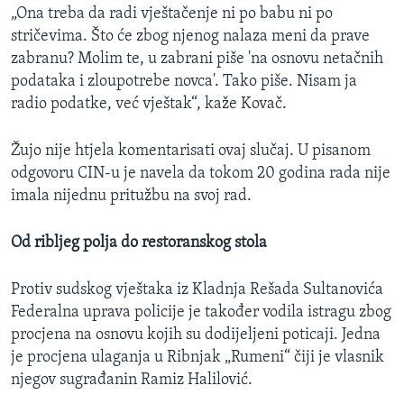
„Ona treba da radi vještačenje ni po babu ni po
stričevima. Što će zbog njenog nalaza meni da prave
zabranu? Molim te, u zabrani piše 'na osnovu netačnih
podataka i zloupotrebe novca'. Tako piše. Nisam ja
radio podatke, već vještak“, kaže Kovač.
Žujo nije htjela komentarisati ovaj slučaj. U pisanom
odgovoru CIN-u je navela da tokom 20 godina rada nije
imala nijednu pritužbu na svoj rad.
Od ribljeg polja do restoranskog stola
Protiv sudskog vještaka iz Kladnja Rešada Sultanovića
Federalna uprava policije je također vodila istragu zbog
procjena na osnovu kojih su dodijeljeni poticaji. Jedna
je procjena ulaganja u Ribnjak „Rumeni“ čiji je vlasnik
njegov sugrađanin Ramiz Halilović.