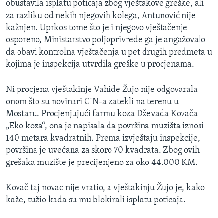
obustavila isplatu poticaja zbog vještakove greške, ali
za razliku od nekih njegovih kolega, Antunović nije
kažnjen. Uprkos tome što je i njegovo vještačenje
osporeno, Ministarstvo poljoprivrede ga je angažovalo
da obavi kontrolna vještačenja u pet drugih predmeta u
kojima je inspekcija utvrdila greške u procjenama.
Ni procjena vještakinje Vahide Žujo nije odgovarala
onom što su novinari CIN-a zatekli na terenu u
Mostaru. Procjenjujući farmu koza Dževada Kovača
„Eko koza“, ona je napisala da površina muzišta iznosi
140 metara kvadratnih. Prema izvještaju inspekcije,
površina je uvećana za skoro 70 kvadrata. Zbog ovih
grešaka muzište je precijenjeno za oko 44.000 KM.
Kovač taj novac nije vratio, a vještakinju Žujo je, kako
kaže, tužio kada su mu blokirali isplatu poticaja.