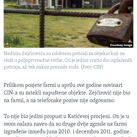
Nedimu Zejćiroviću su odobreni poticaji za objekat koji ne
služi u poljoprivredne svrhe. On je jedini vratio dio isplaćenih
poticaja, ali tek nakon presude suda. (Foto: CIN)
Prilikom posjete farmi u aprilu ove godine novinari
CIN-a su zatekli napuštene objekte. Zejćirović nije bio
na farmi, a na telefonske pozive nije odgovarao.
To nije bio jedini propust u Katićevoj procjeni. On je u
svom nalazu naveo da su druge dvije zgrade na farmi
izgrađene između juna 2010. i decembra 2011. godine.