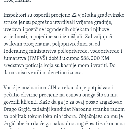
procjenama.
Inspektori su osporili procjene 22 vještaka građevinske
struke jer su pogrešno utvrđivali vrijeme gradnje,
uvećavali površine izgrađenih objekata i njihove
vrijednosti, a pojedine su i izmišljali. Zahvaljujući
ovakvim procjenama, poljoprivrednici su od
Federalnog ministarstva poljoprivrede, vodoprivrede i
šumarstva (FMPVŠ) dobili ukupno 588.000 KM
sredstava poticaja koja su kasnije morali vratiti. Do
danas nisu vratili ni desetinu iznosa.
Vasić je novinarima CIN-a rekao da je potpisivao i
pečatio okvirne procjene na osnovu onoga što su mu
govorili klijenti. Kaže da ga je za ovaj posao angažovao
Drago Grgić, tadašnji kandidat Narodne stranke radom
za boljitak tokom lokalnih izbora. Objašnjava da mu je
Grgić obećao da će ga naknadno angažovati za konačna