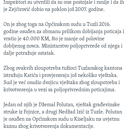
Inspektori su utvrdili da su one postojale i ranije i da ih
je Zejćirović dobio na poklon još 2007. godine.
On je zbog toga na Općinskom sudu u Tuzli 2016.
godine osuđen za obmanu prilikom dobijanja poticaja i
vratio je 40.000 KM, što je manje od polovine
dobijenog novca. Ministarstvo poljoprivrede od njega i
dalje potražuje ostatak.
Zbog ovakvih zloupotreba tužioci Tuzlanskog kantona
istražuju Katića i provjeravaju još nekoliko vještaka.
Sud je već osudio dvojicu vještaka zbog zloupotreba i
krivotvorenja u vezi sa poljoprivrednim poticajima.
Jedan od njih je Džemal Polutan, vještak građevinske
struke iz Fojnice, a drugi Nedžad Izić iz Tuzle. Polutan
je osuđen na Općinskom sudu u Kiseljaku na uvjetnu
kaznu zbog krivotvorenja dokumentacije.