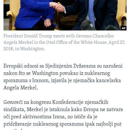
MAGAZIN
O GLASU AMERIKE
Learning English
President Donald Trump meets with German Chancellor
Angela Merkel in the Oval Office of the White House, April 27,
PRATITE NAS
2018, in Washington.
Evropski odnosi sa Sjedinjenim Državama su narušeni
nakon što se Washington povukao iz nuklearnog
Jezici
sporazuma s Iranom, izjavila je njemačka kancelarka
Angela Merkel.
Govoreći na kongresu Konfederacije njemačkih
sindikata, Merkel je istaknula kako Evropa ne zatvara
oči pred aktivnostima Irana, no ističe da je
pridržavanje nuklearnog sporazuma ipak najbolji put