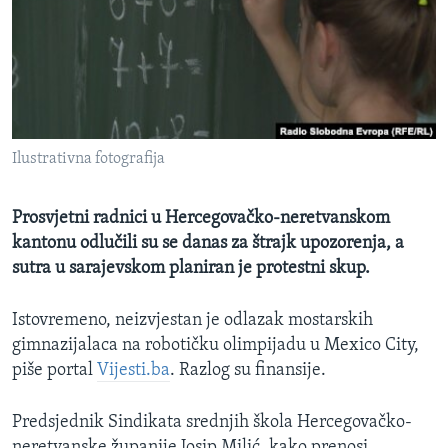
MAGAZIN
O GLASU AMERIKE
Learning English
Ilustrativna fotografija
PRATITE NAS
Prosvjetni radnici u Hercegovačko-neretvanskom
kantonu odlučili su se danas za štrajk upozorenja, a
Jezici
sutra u sarajevskom planiran je protestni skup.
Istovremeno, neizvjestan je odlazak mostarskih
gimnazijalaca na robotičku olimpijadu u Mexico City,
piše portal
Vijesti.ba
. Razlog su finansije.
Predsjednik Sindikata srednjih škola Hercegovačko-
neretvanske županije Josip Milić, kako prenosi