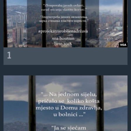
MAGAZIN
O GLASU AMERIKE
Learning English
PRATITE NAS
1
Jezici