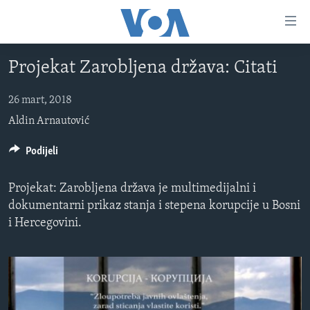
Linkovi
Pređi
na
Projekat Zarobljena država: Citati
glavni
TV PROGRAM
sadržaj
VIDEO
Pređi
26 mart, 2018
na
Aldin Arnautović
FOTOGRAFIJE DANA
glavnu
VIJESTI
Podijeli
navigaciju
Idi
NAUKA I TEHNOLOGIJA
SJEDINJENE AMERIČKE DRŽAVE
na
Projekat: Zarobljena država je multimedijalni i
SPECIJALNI PROJEKTI
BOSNA I HERCEGOVINA
pretragu
dokumentarni prikaz stanja i stepena korupcije u Bosni
i Hercegovini.
KORUPCIJA
SVIJET
SLOBODA MEDIJA
ŽENSKA STRANA
IZBJEGLIČKA STRANA