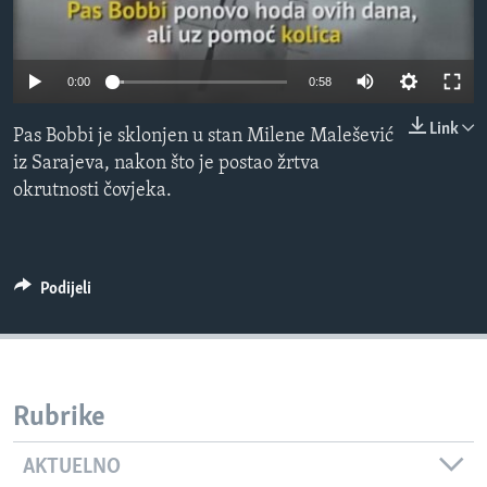
MAGAZIN
O GLASU AMERIKE
0:00
0:58
Learning English
Link
Pas Bobbi je sklonjen u stan Milene Malešević
iz Sarajeva, nakon što je postao žrtva
PRATITE NAS
okrutnosti čovjeka.
Jezici
Podijeli
Rubrike
AKTUELNO