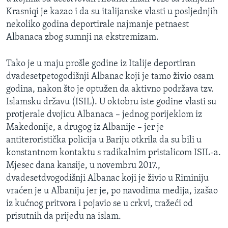
Krasniqi je kazao i da su italijanske vlasti u posljednjih
nekoliko godina deportirale najmanje petnaest
Albanaca zbog sumnji na ekstremizam.
Tako je u maju prošle godine iz Italije deportiran
dvadesetpetogodišnji Albanac koji je tamo živio osam
godina, nakon što je optužen da aktivno podržava tzv.
Islamsku državu (ISIL). U oktobru iste godine vlasti su
protjerale dvojicu Albanaca – jednog porijeklom iz
Makedonije, a drugog iz Albanije – jer je
antiteroristička policija u Bariju otkrila da su bili u
konstantnom kontaktu s radikalnim pristalicom ISIL-a.
Mjesec dana kansije, u novembru 2017.,
dvadesetdvogodišnji Albanac koji je živio u Riminiju
vraćen je u Albaniju jer je, po navodima medija, izašao
iz kućnog pritvora i pojavio se u crkvi, tražeći od
prisutnih da prijeđu na islam.