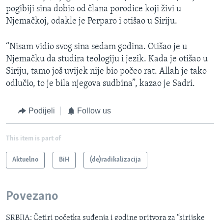
pogibiji sina dobio od člana porodice koji živi u
Njemačkoj, odakle je Perparo i otišao u Siriju.
“Nisam vidio svog sina sedam godina. Otišao je u
Njemačku da studira teologiju i jezik. Kada je otišao u
Siriju, tamo još uvijek nije bio počeo rat. Allah je tako
odlučio, to je bila njegova sudbina”, kazao je Sadri.
Podijeli
Follow us
This item is part of
Aktuelno
BiH
(de)radikalizacija
Povezano
SRBIJA: Četiri početka suđenja i godine pritvora za “sirijske