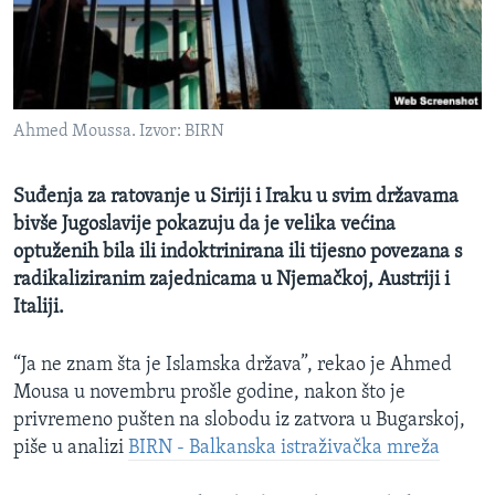
MAGAZIN
O GLASU AMERIKE
Learning English
Ahmed Moussa. Izvor: BIRN
PRATITE NAS
Suđenja za ratovanje u Siriji i Iraku u svim državama
bivše Jugoslavije pokazuju da je velika većina
optuženih bila ili indoktrinirana ili tijesno povezana s
radikaliziranim zajednicama u Njemačkoj, Austriji i
Jezici
Italiji.
“Ja ne znam šta je Islamska država”, rekao je Ahmed
Mousa u novembru prošle godine, nakon što je
privremeno pušten na slobodu iz zatvora u Bugarskoj,
piše u analizi
BIRN - Balkanska istraživačka mreža