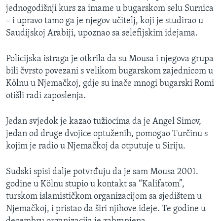
jednogodišnji kurs za imame u bugarskom selu Surnica
– i upravo tamo ga je njegov učitelj, koji je studirao u
Saudijskoj Arabiji, upoznao sa selefijskim idejama.
Policijska istraga je otkrila da su Mousa i njegova grupa
bili čvrsto povezani s velikom bugarskom zajednicom u
Kölnu u Njemačkoj, gdje su inače mnogi bugarski Romi
otišli radi zaposlenja.
Jedan svjedok je kazao tužiocima da je Angel Simov,
jedan od druge dvojice optuženih, pomogao Turčinu s
kojim je radio u Njemačkoj da otputuje u Siriju.
Sudski spisi dalje potvrđuju da je sam Mousa 2001.
godine u Kölnu stupio u kontakt sa “Kalifatom”,
turskom islamističkom organizacijom sa sjedištem u
Njemačkoj, i pristao da širi njihove ideje. Te godine u