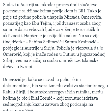
Sudovi u Austriji su također procesuirali slučajeve
povezane sa džihadistima porijeklom iz BiH. Tako je
prije tri godine policija uhapsila Mirsada Omerovića,
poznatijeg kao Ebu Tejim, i još dvanaest osoba zbog
sumnje da su vrbovali ljude za vršenje terorističkih
aktivnosti. Hapšenje je uslijedilo nakon što su dvije
tinejdžerke – Sabina Selimović i Samra Kesinović –
pobjegle iz Austrije u Siriju. Policija je vjerovala da je
Omerović, koji je inače rođen u Tutinu u jugozapadnoj
Srbiji, veoma značajna osoba u mreži tzv. Islamske
države u Evropi.
Omerović je, kako se navodi u policijskim
dokumentima, bio veza između vođstva stacioniranog u
Raki u Siriji, i bosanskohercegovačkih ratnika, među
kojima je bio i Bilal Bosnić – koji trenutno izdržava
sedmogodišnju kaznu zatvora zbog poticanja na
ratovanje u Siriji.