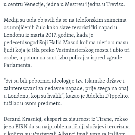
u centru Venecije, jedna u Mestreu i jedna u Trevisu.
Mediji su tada objavili da se na telefonskim snimcima
osumnjičenih čulo kako slave teroristički napad u
Londonu iz marta 2017. godine, kada je
pedesetdvogodišnji Halid Masud kolima uletio u masu
ljudi koja je išla preko Vestminsterskog mosta i ubio tri
osobe, a potom na smrt izbo policajca ispred zgrade
Parlamenta.
“Svi su bili pobornici ideologije tzv. Islamske države i
zainteresovani za nedavne napade, prije svega na onaj
u Londonu, koji su hvalili”, kazao je Adelchi D’Ippolito,
tužilac u ovom predmetu.
Derand Krasniqi, ekspert za sigurnost iz Tirane, rekao
je za BIRN da su najproblematičniji slučajevi terorizma
u kojima su učestvovali Albanci imali veze sa Italijom.