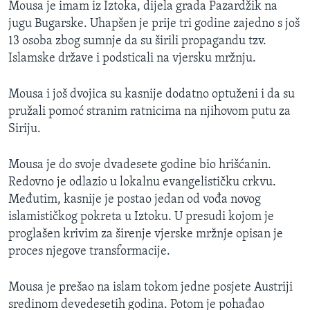
Mousa je imam iz Iztoka, dijela grada Pazardžik na
jugu Bugarske. Uhapšen je prije tri godine zajedno s još
13 osoba zbog sumnje da su širili propagandu tzv.
Islamske države i podsticali na vjersku mržnju.
Mousa i još dvojica su kasnije dodatno optuženi i da su
pružali pomoć stranim ratnicima na njihovom putu za
Siriju.
Mousa je do svoje dvadesete godine bio hrišćanin.
Redovno je odlazio u lokalnu evangelističku crkvu.
Međutim, kasnije je postao jedan od vođa novog
islamističkog pokreta u Iztoku. U presudi kojom je
proglašen krivim za širenje vjerske mržnje opisan je
proces njegove transformacije.
Mousa je prešao na islam tokom jedne posjete Austriji
sredinom devedesetih godina. Potom je pohađao