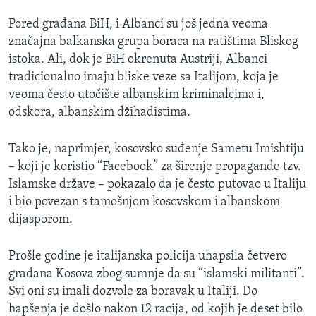
Pored građana BiH, i Albanci su još jedna veoma
značajna balkanska grupa boraca na ratištima Bliskog
istoka. Ali, dok je BiH okrenuta Austriji, Albanci
tradicionalno imaju bliske veze sa Italijom, koja je
veoma često utočište albanskim kriminalcima i,
odskora, albanskim džihadistima.
Tako je, naprimjer, kosovsko suđenje Sametu Imishtiju
– koji je koristio “Facebook” za širenje propagande tzv.
Islamske države – pokazalo da je često putovao u Italiju
i bio povezan s tamošnjom kosovskom i albanskom
dijasporom.
Prošle godine je italijanska policija uhapsila četvero
građana Kosova zbog sumnje da su “islamski militanti”.
Svi oni su imali dozvole za boravak u Italiji. Do
hapšenja je došlo nakon 12 racija, od kojih je deset bilo