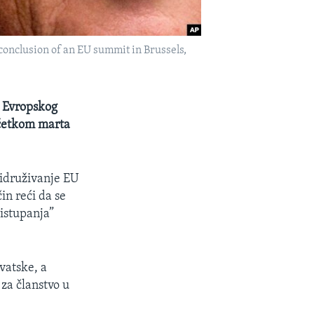
onclusion of an EU summit in Brussels,
i Evropskog
očetkom marta
ridruživanje EU
čin reći da se
istupanja”
vatske, a
za članstvo u