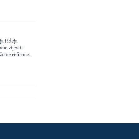
a i ideja
ne vijesti i
žišne reforme.