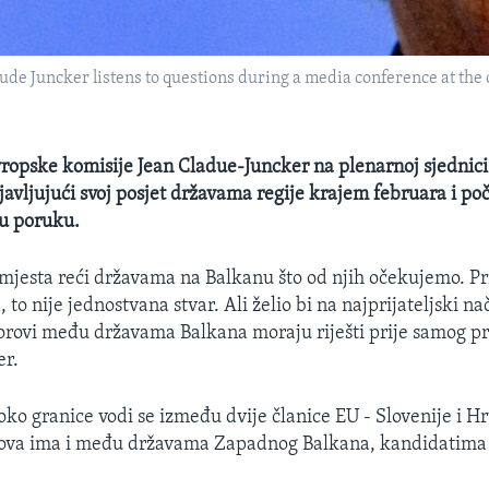
 Juncker listens to questions during a media conference at the c
ropske komisije Jean Cladue-Juncker na plenarnoj sjednic
avljujući svoj posjet državama regije krajem februara i p
nu poruku.
 mjesta reći državama na Balkanu što od njih očekujemo. P
 to nije jednostvana stvar. Ali želio bi na najprijateljski na
porovi među državama Balkana moraju riješti prije samog pr
er.
oko granice vodi se između dvije članice EU - Slovenije i Hr
rova ima i među državama Zapadnog Balkana, kandidatima 