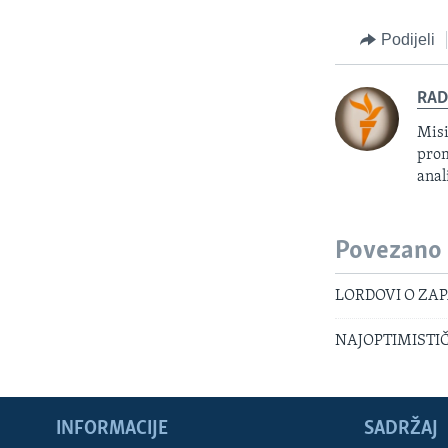
Podijeli
RAD
Misi
prom
anal
Povezano
LORDOVI O ZAPA
NAJOPTIMISTIČNI
INFORMACIJE
SADRŽAJ