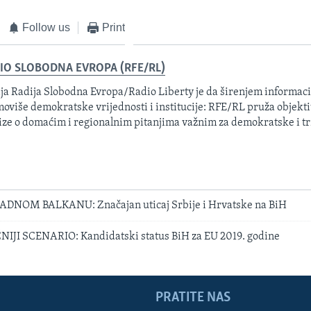
Follow us
Print
IO SLOBODNA EVROPA (RFE/RL)
ja Radija Slobodna Evropa/Radio Liberty je da širenjem informacij
oviše demokratske vrijednosti i institucije: RFE/RL pruža objektiv
ize o domaćim i regionalnim pitanjima važnim za demokratske i tr
DNOM BALKANU: Značajan uticaj Srbije i Hrvatske na BiH
JI SCENARIO: Kandidatski status BiH za EU 2019. godine
PRATITE NAS