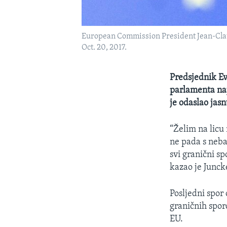
European Commission President Jean-Claude
Oct. 20, 2017.
Predsjednik Ev
parlamenta naj
je odaslao jas
“Želim na licu
ne pada s neba,
svi granični s
kazao je Junck
Posljedni spor 
graničnih spo
EU.