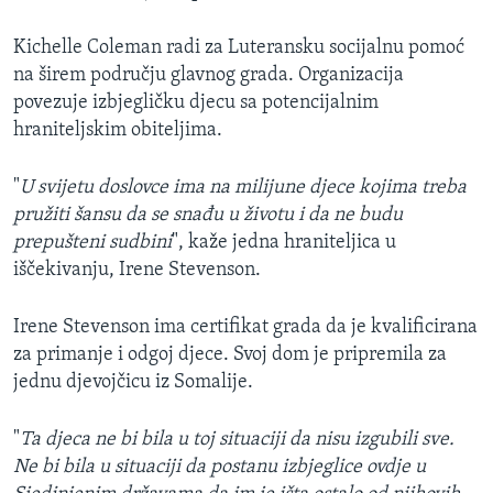
Kichelle Coleman radi za Luteransku socijalnu pomoć
na širem području glavnog grada. Organizacija
povezuje izbjegličku djecu sa potencijalnim
hraniteljskim obiteljima.
"
U svijetu doslovce ima na milijune djece kojima treba
pružiti šansu da se snađu u životu i da ne budu
prepušteni sudbini
", kaže jedna hraniteljica u
iščekivanju, Irene Stevenson.
Irene Stevenson ima certifikat grada da je kvalificirana
za primanje i odgoj djece. Svoj dom je pripremila za
jednu djevojčicu iz Somalije.
"
Ta djeca ne bi bila u toj situaciji da nisu izgubili sve.
Ne bi bila u situaciji da postanu izbjeglice ovdje u