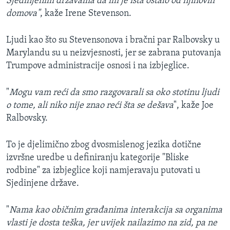
Sjedinjenim državama da im je išta ostalo od njihovih
domova"
, kaže Irene Stevenson.
Ljudi kao što su Stevensonova i bračni par Ralbovsky u
Marylandu su u neizvjesnosti, jer se zabrana putovanja
Trumpove administracije osnosi i na izbjeglice.
"
Mogu vam reći da smo razgovarali sa oko stotinu ljudi
o tome, ali niko nije znao reći šta se dešava
", kaže Joe
Ralbovsky.
To je djelimično zbog dvosmislenog jezika dotične
izvršne uredbe u definiranju kategorije "Bliske
rodbine" za izbjeglice koji namjeravaju putovati u
Sjedinjene države.
"
Nama kao običnim građanima interakcija sa organima
vlasti je dosta teška, jer uvijek nailazimo na zid, pa ne