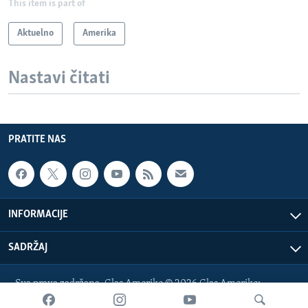
This item is part of
Aktuelno
Amerika
Nastavi čitati
PRATITE NAS
INFORMACIJE
SADRŽAJ
Sva prava zadržana. Glas Amerike © 2026 Glas Amerike:
bosnian-service@voanews.com