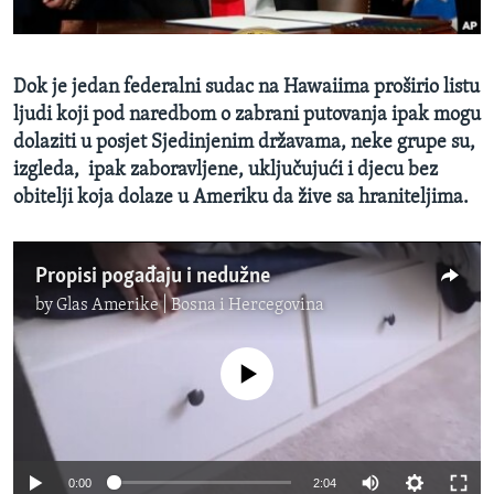
MAGAZIN
O GLASU AMERIKE
Dok je jedan federalni sudac na Hawaiima proširio listu
ljudi koji pod naredbom o zabrani putovanja ipak mogu
Learning English
dolaziti u posjet Sjedinjenim državama, neke grupe su,
izgleda, ipak zaboravljene, uključujući i djecu bez
PRATITE NAS
obitelji koja dolaze u Ameriku da žive sa hraniteljima.
Propisi pogađaju i nedužne
Jezici
by
Glas Amerike | Bosna i Hercegovina
No media source currently available
0:00
2:04