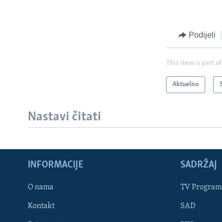
Podijeli
This item is part of
Aktuelno
Nastavi čitati
INFORMACIJE
SADRŽAJ
Learning English
O nama
TV Program
Kontakt
SAD
PRATITE NAS