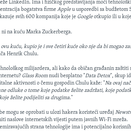
reže LinkedIn. Ima i fizičkog predstavljanja moći tehnološ
centracija bogatstva firme
Apple
u usporedbi sa budžetom SA
kazuje svih 600 kompanija koje je
Google
otkupio ili u koje
i ni na kuću Marka Zuckerberga.
ovu kuću, kupio je i sve četiri kuće oko nje da bi mogao zaš
riča Henrik Chulu.
ehnološkog milijardera, ali kako da običan građanin zaštiti 
internetu?
Glass Room
nudi besplatno "
Data Detox
", skup id
gitalne aktivnosti o čemu gospodin Chulu kaže: "
Na ovaj nač
ane odluke o tome koje podatke želite zadržati, koje podatk
 koje želite podijeliti sa drugima
."
ožbe mogu se oprobati u ulozi hakera koristeći uređaj
Newst
ti naslove internetskih vijesti putem javnih Wi-Fi mreža.
nemiravajućih strana tehnologije ima i potencijalno korisnih