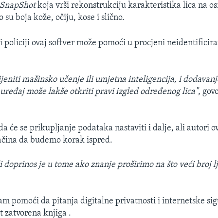
 SnapShot
koja vrši rekonstrukciju karakteristika lica na 
 su boja kože, očiju, kose i slično.
 policiji ovaj softver može pomoći u procjeni neidentificir
jeniti mašinsko učenje ili umjetna inteligencija, i dodava
 uređaj može lakše otkriti pravi izgled određenog lica"
, gov
 će se prikupljanje podataka nastaviti i dalje, ali autori o
ačina da budemo korak ispred.
i doprinos je u tome ako znanje proširimo na što veći broj l
am pomoći da pitanja digitalne privatnosti i internetske sig
t zatvorena knjiga .