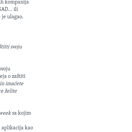
kih kompanija
D... ili
 je ulagao.
titti svoju
svoju
eja o zaštiti
in imaćete
e želite
week
sa kojim
 aplikacija kao