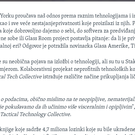
EMBED
 Yorku proučava naš odnos prema raznim tehnologijama i i
o i sve veće nestajanjeprivatnosti koje proizilazi iz njih. 
a koje dobrovoljno dajemo o sebi, do softvera za predviđanje
ne sobe ili Glass Room project postavlja pitanje: da li je pr
alnoj eri? Odgovor je potražila novinarka Glasa Amerike, T
 su neobična pojava na izložbi o tehnologiji, ali su tu u Sta
jerom. Kolaborativni projekat neprofitnih tehnoloških k
cal Tech Collective
istražuje različite načine prikupljanja l
o podacima, obično mislimo na te neopipljive, nematerijaln
dje pokušavamo da ih učinimo više visceralnim i opipljivim
"
e
Tactical Technology Collective
.
 knjige koje sadrže 4,7 miliona lozinki koje su bile ukraden