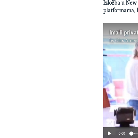
Izložba u New
platformama, ka
Ima li priva
by
Glas Ameri
0:00