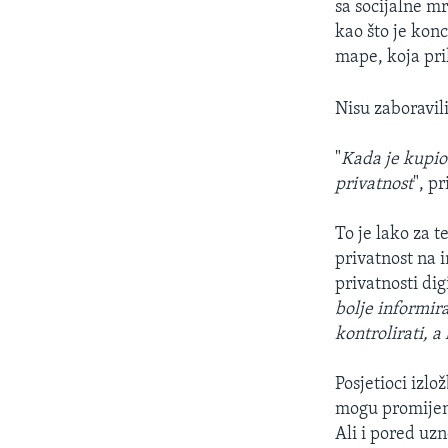
sa socijalne m
kao što je kon
mape, koja pri
Nisu zaboravil
"
Kada je kupio 
privatnost
", p
To je lako za t
privatnost na 
privatnosti di
bolje informir
kontrolirati, a
Posjetioci izl
mogu promijeni
Ali i pored uz