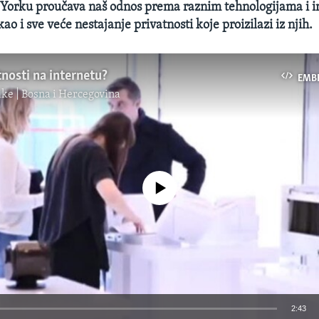
 Yorku proučava naš odnos prema raznim tehnologijama i i
o i sve veće nestajanje privatnosti koje proizilazi iz njih.
tnosti na internetu?
EMB
ke | Bosna i Hercegovina
No media source currently available
2:43