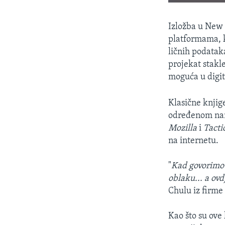
Izložba u New
platformama, ka
ličnih podatak
projekat stakle
moguća u digit
Klasične knjige
određenom nam
Mozilla
i
Tacti
na internetu.
"
Kad govorimo 
oblaku... a ov
Chulu iz firm
Kao što su ove