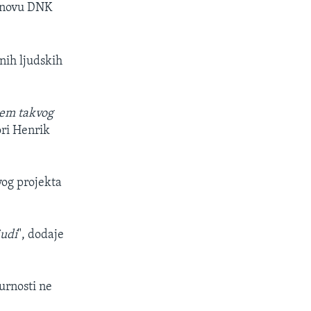
osnovu DNK
anih ljudskih
njem takvog
ori Henrik
vog projekta
judi
", dodaje
urnosti ne