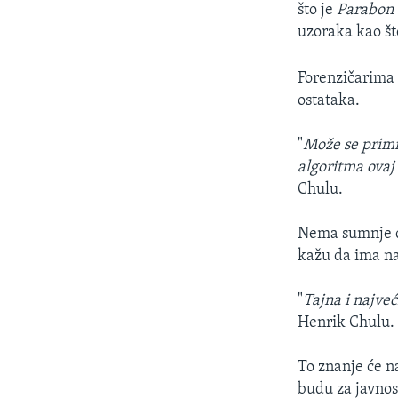
što je
Parabon
uzoraka kao što
Forenzičarima i
ostataka.
"
Može se primi
algoritma ovaj
Chulu.
Nema sumnje da
kažu da ima n
"
Tajna i najveć
Henrik Chulu.
To znanje će n
budu za javnos