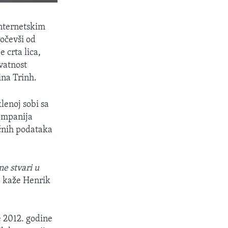
SHARE
nternetskim
Počevši od
 crta lica,
ivatnost
ina Trinh.
klenoj sobi sa
ompanija
px
width
ičnih podataka
e stvari u
, kaže Henrik
e 2012. godine