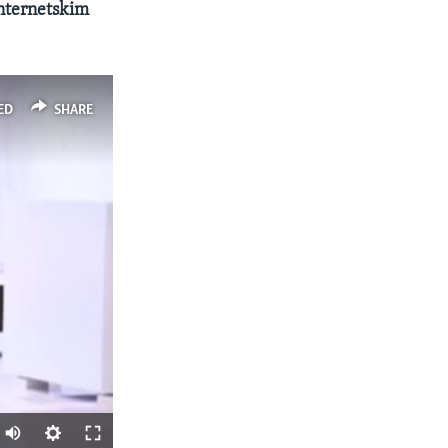
nternetskim
ED
SHARE