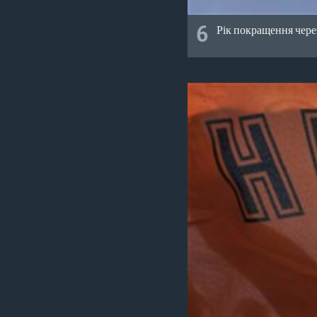
6
Рік покращення чере