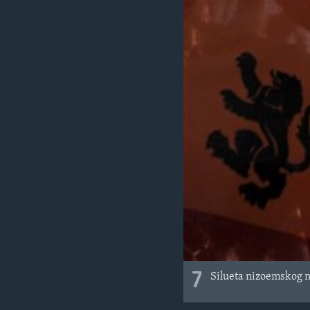
7
Silueta nizoemskog n