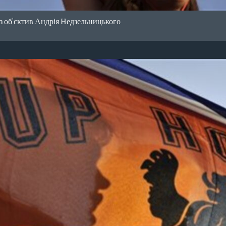
з об'єктив Андрія Недзельницького