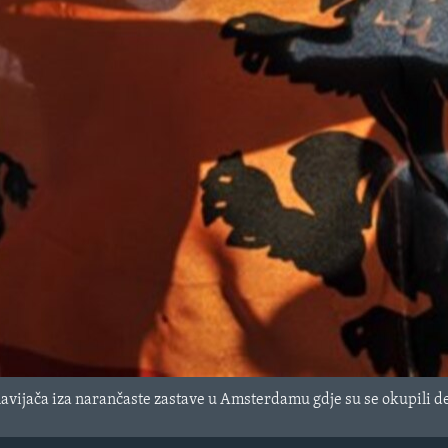
avijača iza narančaste zastave u Amsterdamu gdje su se okupili d