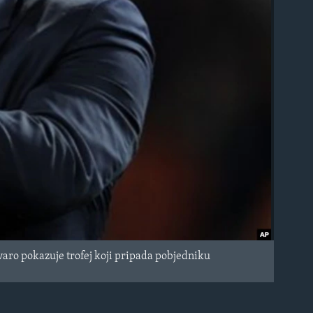
aro pokazuje trofej koji pripada pobjedniku