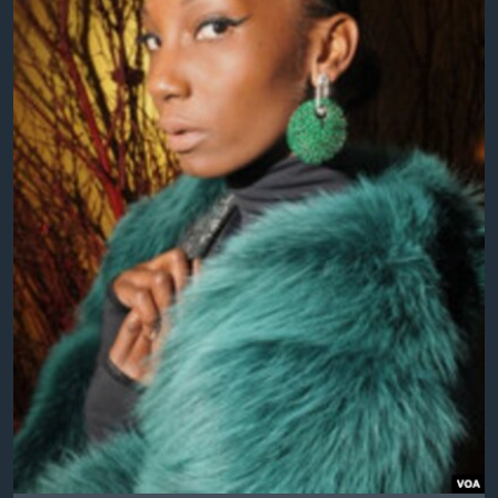
MAGAZIN
O GLASU AMERIKE
Learning English
PRATITE NAS
Jezici