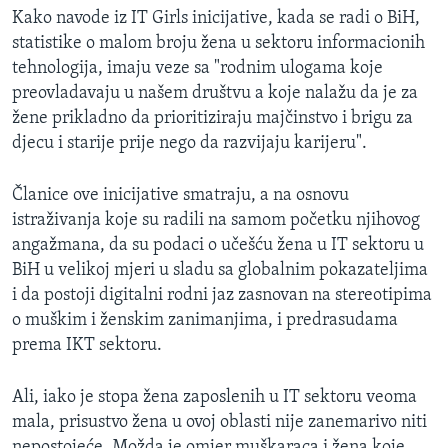
Kako navode iz IT Girls inicijative, kada se radi o BiH,
statistike o malom broju žena u sektoru informacionih
tehnologija, imaju veze sa "rodnim ulogama koje
preovladavaju u našem društvu a koje nalažu da je za
žene prikladno da prioritiziraju majčinstvo i brigu za
djecu i starije prije nego da razvijaju karijeru".
Članice ove inicijative smatraju, a na osnovu
istraživanja koje su radili na samom početku njihovog
angažmana, da su podaci o učešću žena u IT sektoru u
BiH u velikoj mjeri u sladu sa globalnim pokazateljima
i da postoji digitalni rodni jaz zasnovan na stereotipima
o muškim i ženskim zanimanjima, i predrasudama
prema IKT sektoru.
Ali, iako je stopa žena zaposlenih u IT sektoru veoma
mala, prisustvo žena u ovoj oblasti nije zanemarivo niti
nepostojeće. Možda je omjer muškaraca i žena koje