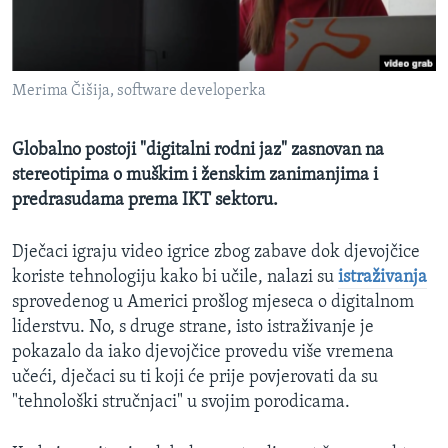
MAGAZIN
O GLASU AMERIKE
Merima Čišija, software developerka
Learning English
Globalno postoji "digitalni rodni jaz" zasnovan na
PRATITE NAS
stereotipima o muškim i ženskim zanimanjima i
predrasudama prema IKT sektoru.
Dječaci igraju video igrice zbog zabave dok djevojčice
Jezici
koriste tehnologiju kako bi učile, nalazi su
istraživanja
sprovedenog u Americi prošlog mjeseca o digitalnom
liderstvu. No, s druge strane, isto istraživanje je
pokazalo da iako djevojčice provedu više vremena
učeći, dječaci su ti koji će prije povjerovati da su
"tehnološki stručnjaci" u svojim porodicama.