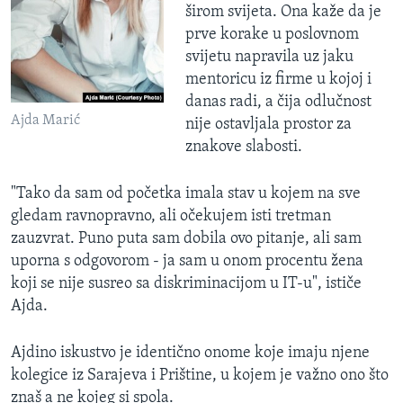
širom svijeta. Ona kaže da je
prve korake u poslovnom
svijetu napravila uz jaku
mentoricu iz firme u kojoj i
danas radi, a čija odlučnost
Ajda Marić
nije ostavljala prostor za
znakove slabosti.
"Tako da sam od početka imala stav u kojem na sve
gledam ravnopravno, ali očekujem isti tretman
zauzvrat. Puno puta sam dobila ovo pitanje, ali sam
uporna s odgovorom - ja sam u onom procentu žena
koji se nije susreo sa diskriminacijom u IT-u", ističe
Ajda.
​Ajdino iskustvo je identično onome koje imaju njene
kolegice iz Sarajeva i Prištine, u kojem je važno ono što
znaš a ne kojeg si spola.