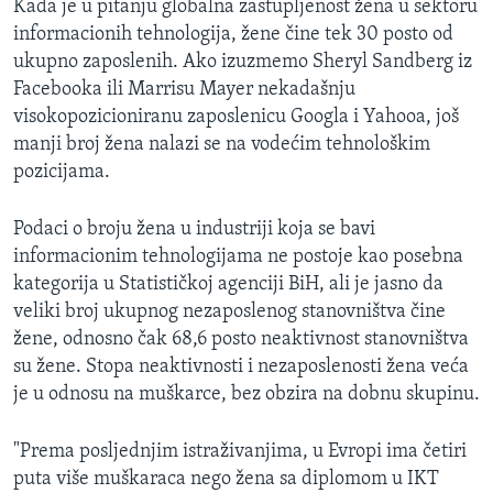
Kada je u pitanju globalna zastupljenost žena u sektoru
informacionih tehnologija, žene čine tek 30 posto od
ukupno zaposlenih. Ako izuzmemo Sheryl Sandberg iz
Facebooka ili Marrisu Mayer nekadašnju
visokopozicioniranu zaposlenicu Googla i Yahooa, još
manji broj žena nalazi se na vodećim tehnološkim
pozicijama.
Podaci o broju žena u industriji koja se bavi
informacionim tehnologijama ne postoje kao posebna
kategorija u Statističkoj agenciji BiH, ali je jasno da
veliki broj ukupnog nezaposlenog stanovništva čine
žene, odnosno čak 68,6 posto neaktivnost stanovništva
su žene. Stopa neaktivnosti i nezaposlenosti žena veća
je u odnosu na muškarce, bez obzira na dobnu skupinu.
"Prema posljednjim istraživanjima, u Evropi ima četiri
puta više muškaraca nego žena sa diplomom u IKT