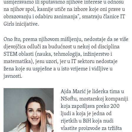
usmjeravamo ili sputavamo njihove interese u odnosu
na njihov spol, kasnije utiče na izbore koje oni prave u
obrazovanju i odabiru zanimanja", smatraju članice IT
Girls inicijative.
Ono što, prema njihovom mišljenju, nedostaje da se više
djevojčica odluči za budućnost u nekoj od disciplina
STEM oblasti (nauka, tehmologija, inžinjerstvo i
matematika), jesu uzori, jer u IT sektoru nedostaje
žena koje su uspješne a u isto vrijeme i vidljive u
javnosti.
Ajda Marić je liderka tima u
NSoftu, mostarskoj kompaniji
koja zapošljava preko 200
ljudi a koja je jedna od
rijetkih u BiH koja nudi
vlastite proizvode za tržišta