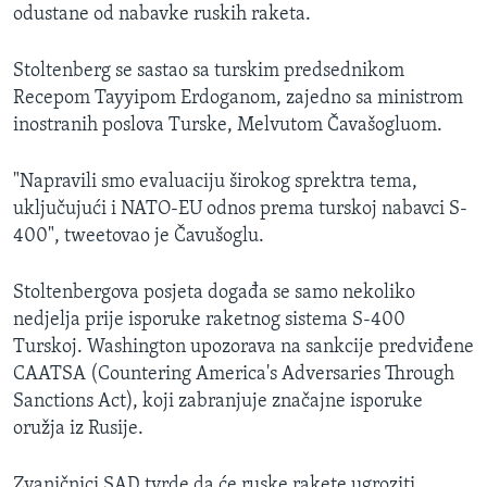
odustane od nabavke ruskih raketa.
Stoltenberg se sastao sa turskim predsednikom
Recepom Tayyipom Erdoganom, zajedno sa ministrom
inostranih poslova Turske, Melvutom Čavašogluom.
"Napravili smo evaluaciju širokog sprektra tema,
uključujući i NATO-EU odnos prema turskoj nabavci S-
400", tweetovao je Čavušoglu.
Stoltenbergova posjeta događa se samo nekoliko
nedjelja prije isporuke raketnog sistema S-400
Turskoj. Washington upozorava na sankcije predviđene
CAATSA (Countering America's Adversaries Through
Sanctions Act), koji zabranjuje značajne isporuke
oružja iz Rusije.
Zvaničnici SAD tvrde da će ruske rakete ugroziti