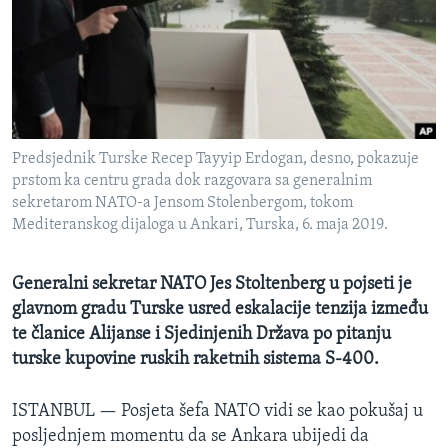
MAGAZIN
O GLASU AMERIKE
Learning English
Predsjednik Turske Recep Tayyip Erdogan, desno, pokazuje
PRATITE NAS
prstom ka centru grada dok razgovara sa generalnim
sekretarom NATO-a Jensom Stolenbergom, tokom
Mediteranskog dijaloga u Ankari, Turska, 6. maja 2019.
Jezici
Generalni sekretar NATO Jes Stoltenberg u pojseti je
glavnom gradu Turske usred eskalacije tenzija između
te članice Alijanse i Sjedinjenih Država po pitanju
turske kupovine ruskih raketnih sistema S-400.
ISTANBUL —
Posjeta šefa NATO vidi se kao pokušaj u
posljednjem momentu da se Ankara ubijedi da