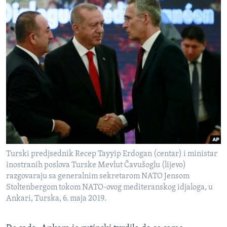
Turski predjsednik Recep Tayyip Erdogan (centar) i ministar
inostranih poslova Turske Mevlut Čavušoglu (lijevo)
razgovaraju sa generalnim sekretarom NATO Jensom
Stoltenbergom tokom NATO-ovog mediteranskog idjaloga, u
Ankari, Turska, 6. maja 2019.