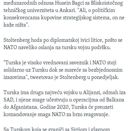
međunarodnih odnosa Husein Bagci sa Bliskoistočnog
tehničkog univerziteta u Ankari. "Ali, o političkim
konsekvencama kupovine strategijskog sistema, on ne
kaže ništa".
Stoltenberg hoda po diplomatskoj ivici litice, pošto se
NATO naveliko oslanja na tursku vojnu podršku.
"Turska je visoko vrednovani saveznik i NATO stoji
solidarno uz Tursku dok se susreće sa bezbjednosnim
izazovima", tweetovao je Stoltenberg u ponedjeljak.
Turska ima drugu najveću vojsku u Alijansi, odmah iza
SAD, i njene snage učestvuju u operacijma od Balkana
do Afganistana. Godine 2020, Turska će preuzeti
komandovanje snaga NATO za brzo reagovanje.
Sa Turskom koja se graniči sa Sirijom i glavnom