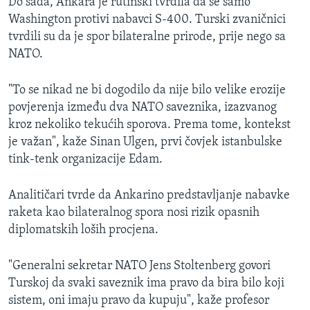
Do sada, Ankara je rutinski tvrdila da se samo
Washington protivi nabavci S-400. Turski zvaničnici
tvrdili su da je spor bilateralne prirode, prije nego sa
NATO.
"To se nikad ne bi dogodilo da nije bilo velike erozije
povjerenja između dva NATO saveznika, izazvanog
kroz nekoliko tekućih sporova. Prema tome, kontekst
je važan", kaže Sinan Ulgen, prvi čovjek istanbulske
tink-tenk organizacije Edam.
Analitičari tvrde da Ankarino predstavljanje nabavke
raketa kao bilateralnog spora nosi rizik opasnih
diplomatskih loših procjena.
"Generalni sekretar NATO Jens Stoltenberg govori
Turskoj da svaki saveznik ima pravo da bira bilo koji
sistem, oni imaju pravo da kupuju", kaže profesor