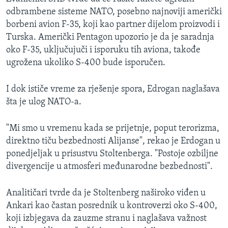
odbrambene sisteme NATO, posebno najnoviji američki
borbeni avion F-35, koji kao partner dijelom proizvodi i
Turska. Američki Pentagon upozorio je da je saradnja
oko F-35, uključujuči i isporuku tih aviona, takođe
ugrožena ukoliko S-400 bude isporučen.
I dok ističe vreme za rješenje spora, Edrogan naglašava
šta je ulog NATO-a.
"Mi smo u vremenu kada se prijetnje, poput terorizma,
direktno tiču bezbednosti Alijanse", rekao je Erdogan u
ponedjeljak u prisustvu Stoltenberga. "Postoje ozbiljne
divergencije u atmosferi međunarodne bezbednosti".
Analitičari tvrde da je Stoltenberg naširoko viđen u
Ankari kao častan posrednik u kontroverzi oko S-400,
koji izbjegava da zauzme stranu i naglašava važnost